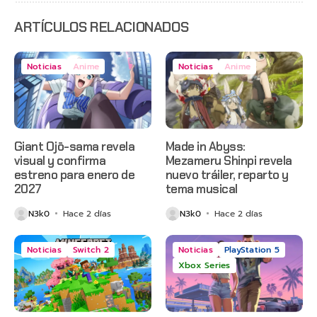
anticipado
en Netflix
ARTÍCULOS RELACIONADOS
Noticias
Anime
Noticias
Anime
Giant Ojō-sama revela
Made in Abyss:
visual y confirma
Mezameru Shinpi revela
estreno para enero de
nuevo tráiler, reparto y
2027
tema musical
N3k0
Hace 2 días
N3k0
Hace 2 días
Noticias
Switch 2
Noticias
PlayStation 5
Xbox Series