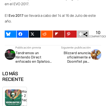
en el EVO 2017.
El
Evo 2017
se llevará a cabo del 14 al 16 de Julio de este
año.
10
COMPARTIDO
Publicación previa
Siguiente publicación
Tendremos un
Blizzard anuncia
Nintendo Direct
oficialmente a
enfocado en Splatoon
Doomfist para
2 para este 6 de Julio
Overwatch
LO MÁS
RECIENTE
Moonlighte
r 2 ya tiene
fecha y
puedes