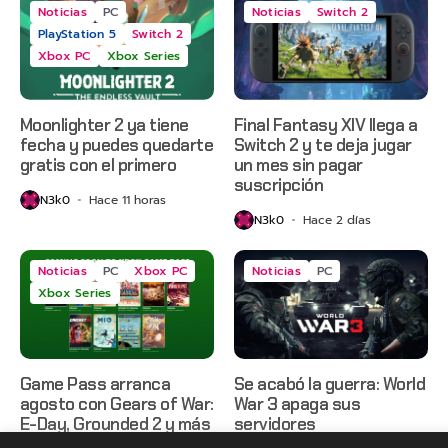
Noticias
PC
Noticias
Switch 2
PlayStation 5
Switch 2
Xbox PC
Xbox Series
Moonlighter 2 ya tiene
Final Fantasy XIV llega a
fecha y puedes quedarte
Switch 2 y te deja jugar
gratis con el primero
un mes sin pagar
suscripción
N3k0
Hace 11 horas
N3k0
Hace 2 días
Noticias
PC
Xbox PC
Noticias
PC
Xbox Series
Game Pass arranca
Se acabó la guerra: World
agosto con Gears of War:
War 3 apaga sus
E-Day, Grounded 2 y más
servidores