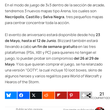
En el modo de juego de 3v3 dentro de la sección de arcade,
tendremos 3 nuevos mapas tipo Arena, los cuales son
Necrópolis
,
Castillo
y
Selva Negra
, tres pequeños mapas
para centrar concentrar toda la acción.
El evento de aniversario estará disponible desde hoy
23
de Mayo, hasta el 12 de Junio
. Blizzard también estará
llevando a cabo
un fin de semana gratuito
en las tres
plataformas (PS4, XB1 y PC) para quienes no tengan el
juego, lo puedan probar sin compromiso
del 26 al 29 de
Mayo
. Y los que quieran comprar el juego, se ha relanzado
una versión “GOTY”, la cual incluye 10 loot boxes, skins de
algunos heroes y varios regalitos para World of Warcraft y
Hearos of the Storm.
21
COMPARTIDO
Publicación previa
Siguiente publicación