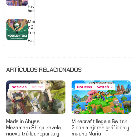
GTA 6 en
Hace 23
agosto
horas
con
estreno
Moonlighte
anticipado
r 2 ya tiene
en Netflix
fecha y
puedes
Hace 2 días
quedarte
gratis con
el primero
ARTÍCULOS RELACIONADOS
Noticias
Anime
Noticias
Switch 2
Made in Abyss:
Minecraft llega a Switch
Mezameru Shinpi revela
2 con mejores gráficos y
nuevo tráiler, reparto y
mucho Mario