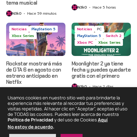
tema musical
N3k0
Hace 5 horas
N3k0
Hace 59 minutos
Noticias
PlayStation 5
Noticias
PC
Xbox Series
PlayStation 5
Switch 2
Xbox PC
Xbox Series
Rockstar mostrará más
Moonlighter 2 ya tiene
de GTA 6 en agosto con
fecha y puedes quedarte
estreno anticipado en
gratis con el primero
Netflix
N3k0
Hace 2 días
N3k0
Hace 23 horas
Usamos cookies en nuestro sitio web para brindarte la
experiencia más relevante al recordar tus preferencias y
visitas repetidas. Al hacer clic en "Aceptar", aceptas el uso
de TODAS las cookies. Puedes leer acerca de nuestra
2025 © Degeneraciónx.com | Anime, Games & Nothing
Política de Privacidad
y del uso de Cookies
Aquí
Else
Quiénes
Condiciones De
Políticas De
¡Colabora!
No estoy de acuerdo
.
Somos
Uso
Privacidad