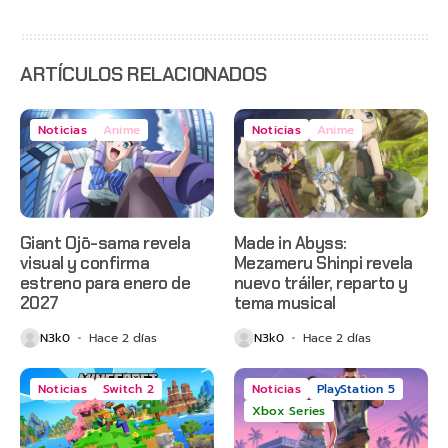
con
estreno
anticipado
en Netflix
ARTÍCULOS RELACIONADOS
Noticias
Anime
Noticias
Anime
Giant Ojō-sama revela
Made in Abyss:
visual y confirma
Mezameru Shinpi revela
estreno para enero de
nuevo tráiler, reparto y
2027
tema musical
N3k0
Hace 2 días
N3k0
Hace 2 días
Noticias
Switch 2
Noticias
PlayStation 5
Xbox Series