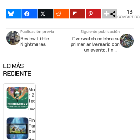
13
COMPARTIDO
Publicación previa
Siguiente publicación
Review: Little
Overwatch celebra su
Nightmares
primer aniversario con
un evento, fin de
semana gratis y
edición "GOTY"
LO MÁS
RECIENTE
Moonlighte
r 2 ya tiene
fecha y
puedes
Hace 21 horas
quedarte
gratis con
Final
el primero
Fantasy
XIV llega a
Switch 2 y
Hace 2 días