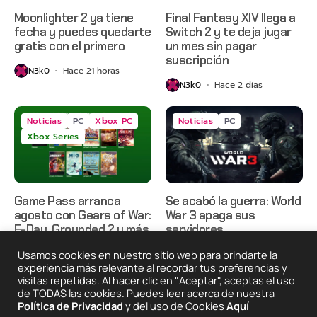
Moonlighter 2 ya tiene
Final Fantasy XIV llega a
fecha y puedes quedarte
Switch 2 y te deja jugar
gratis con el primero
un mes sin pagar
suscripción
N3k0
Hace 21 horas
N3k0
Hace 2 días
Noticias
PC
Xbox PC
Noticias
PC
Xbox Series
Game Pass arranca
Se acabó la guerra: World
agosto con Gears of War:
War 3 apaga sus
E-Day, Grounded 2 y más
servidores
N3k0
Hace 2 días
N3k0
Hace 3 días
Usamos cookies en nuestro sitio web para brindarte la
experiencia más relevante al recordar tus preferencias y
visitas repetidas. Al hacer clic en "Aceptar", aceptas el uso
de TODAS las cookies. Puedes leer acerca de nuestra
2025 © Degeneraciónx.com | Anime, Games & Nothing
Política de Privacidad
y del uso de Cookies
Aquí