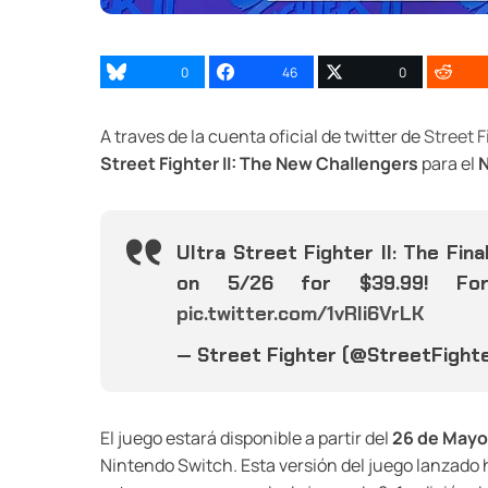
0
46
0
A traves de la cuenta oficial de twitter de
Street F
Street Fighter II: The New Challengers
para el
N
Ultra Street Fighter II: The Fin
on 5/26 for $39.99! F
pic.twitter.com/1vRli6VrLK
— Street Fighter (@StreetFight
El juego estará disponible a partir del
26 de Mayo
Nintendo Switch. Esta versión del juego lanzado