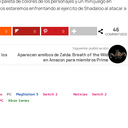
 paleta de colores de los personajes y un minijuego en
 nos estaremos enfrentando al ejercito de Shadaloo al atacar a
46
0
0
0
COMPARTIDOS
Siguiente publicación
 los
Aparecen amiibos de Zelda: Breath of the Wild
en Amazon para miembros Prime
as
PC
PlayStation 5
Switch 2
Noticias
Switch 2
PC
Xbox Series