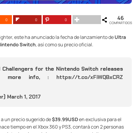
46
0
0
0
COMPARTIDOS
ighter
, este ha anunciado la fecha de lanzamiento de
Ultra
intendo Switch
, así como su precio oficial.
al Challengers for the Nintendo Switch releases
or more info, :
https://t.co/xFiWQBxCRZ
er)
March 1, 2017
a un precio sugerido de
$39.99USD
en exclusiva para el
 hace tiempo en el Xbox 360 y PS3, contará con 2 personas