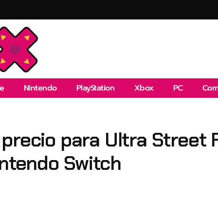
e
Nintendo
PlayStation
Xbox
PC
Com
recio para Ultra Street Fi
intendo Switch