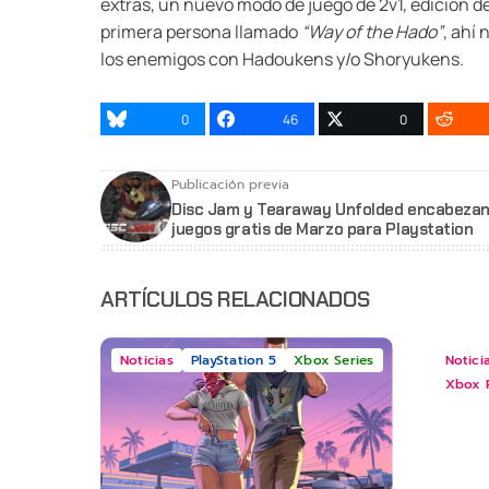
extras, un nuevo modo de juego de 2v1, edición de
primera persona llamado
“Way of the Hado”
, ahí
los enemigos con Hadoukens y/o Shoryukens.
0
46
0
Publicación previa
Disc Jam y Tearaway Unfolded encabezan
juegos gratis de Marzo para Playstation
ARTÍCULOS RELACIONADOS
Noticias
PlayStation 5
Xbox Series
Notici
Xbox 