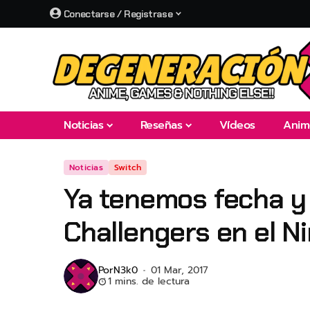
Conectarse / Registrase
Noticias
Reseñas
Vídeos
Anim
Noticias
Switch
Ya tenemos fecha y p
Challengers en el N
Por
N3k0
01 Mar, 2017
1 mins. de lectura