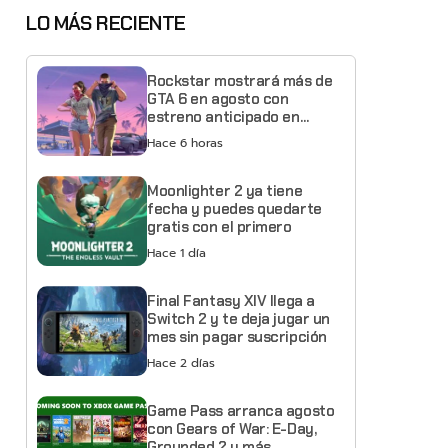
LO MÁS RECIENTE
Rockstar mostrará más de
GTA 6 en agosto con
estreno anticipado en
Netflix
Hace 6 horas
Moonlighter 2 ya tiene
fecha y puedes quedarte
gratis con el primero
Hace 1 día
Final Fantasy XIV llega a
Switch 2 y te deja jugar un
mes sin pagar suscripción
Hace 2 días
Game Pass arranca agosto
con Gears of War: E-Day,
Grounded 2 y más