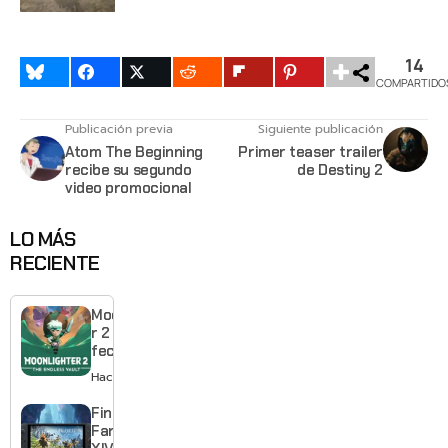
14
COMPARTIDO
Publicación previa
Siguiente publicación
Atom The Beginning
Primer teaser trailer
recibe su segundo
de Destiny 2
video promocional
LO MÁS
RECIENTE
Moonlighte
r 2 ya tiene
fecha y
puedes
Hace 14 horas
quedarte
gratis con
Final
el primero
Fantasy