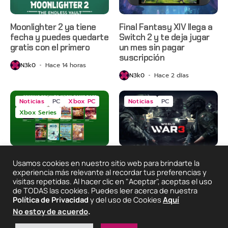
Moonlighter 2 ya tiene
Final Fantasy XIV llega a
fecha y puedes quedarte
Switch 2 y te deja jugar
gratis con el primero
un mes sin pagar
suscripción
N3k0
Hace 14 horas
N3k0
Hace 2 días
Noticias
PC
Xbox PC
Noticias
PC
Xbox Series
Game Pass arranca
Se acabó la guerra: World
Usamos cookies en nuestro sitio web para brindarte la
agosto con Gears of War:
War 3 apaga sus
experiencia más relevante al recordar tus preferencias y
E-Day, Grounded 2 y más
servidores
visitas repetidas. Al hacer clic en "Aceptar", aceptas el uso
de TODAS las cookies. Puedes leer acerca de nuestra
N3k0
Hace 2 días
N3k0
Hace 3 días
Política de Privacidad
y del uso de Cookies
Aquí
No estoy de acuerdo
.