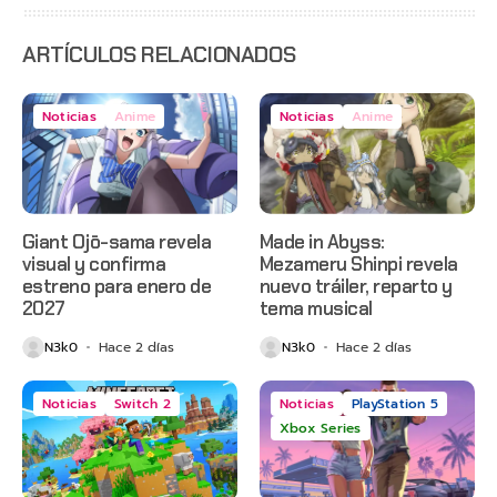
anticipado
en Netflix
ARTÍCULOS RELACIONADOS
Noticias
Anime
Noticias
Anime
Giant Ojō-sama revela
Made in Abyss:
visual y confirma
Mezameru Shinpi revela
estreno para enero de
nuevo tráiler, reparto y
2027
tema musical
N3k0
Hace 2 días
N3k0
Hace 2 días
Noticias
Switch 2
Noticias
PlayStation 5
Xbox Series