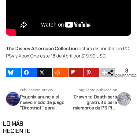
The Disney Afternoon Collection
estará disponible en PC,
PS4 y Xbox One este 18 de Abril por $19.99 USD.
8
COMPARTIDO
Publicación previa
Siguiente publicación
Psyonix anuncia el
Drawn to Death será
nuevo modo de juego
gratruito para
"Dropshot" para
miembros de PS Plus
Rocket League
en Abril
LO MÁS
RECIENTE