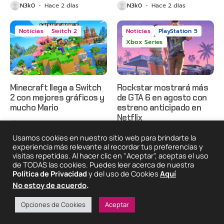
N3k0
Hace 2 días
N3k0
Hace 2 días
Noticias
Switch 2
Noticias
PlayStation 5
Xbox Series
Minecraft llega a Switch
Rockstar mostrará más
2 con mejores gráficos y
de GTA 6 en agosto con
mucho Mario
estreno anticipado en
Netflix
N3k0
Hace 2 días
N3k0
Hace 3 días
Usamos cookies en nuestro sitio web para brindarte la
experiencia más relevante al recordar tus preferencias y
visitas repetidas. Al hacer clic en "Aceptar", aceptas el uso
de TODAS las cookies. Puedes leer acerca de nuestra
2025 © Degeneraciónx.com | Anime, Games & Nothing
Política de Privacidad
y del uso de Cookies
Aquí
Else
No estoy de acuerdo
.
Quiénes
Condiciones De
Políticas De
¡Colabora!
Somos
Uso
Privacidad
Opciones de Cookies
Aceptar