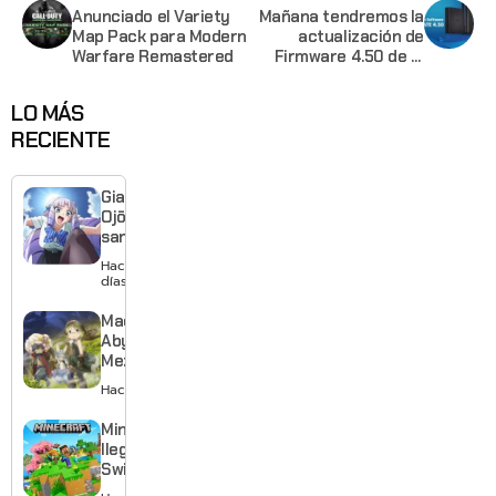
Anunciado el Variety
Mañana tendremos la
Map Pack para Modern
actualización de
Warfare Remastered
Firmware 4.50 de la
Playstation 4
LO MÁS
RECIENTE
Giant
Ojō-
sama
revela
Hace 2
visual y
días
confirma
estreno
Made in
para
Abyss:
enero de
Mezameru
2027
Shinpi
Hace 2 días
revela
nuevo
Minecraft
tráiler,
llega a
reparto y
Switch 2
tema
con