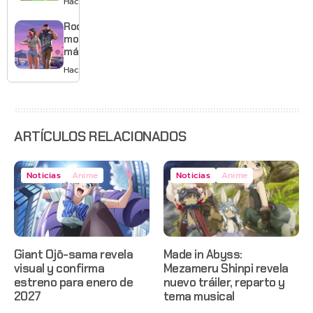
Hace 2 días
musical
mejores
gráficos
Rockstar
y mucho
mostrará
Mario
más de
GTA 6 en
Hace 3 días
agosto
con
estreno
anticipado
en Netflix
ARTÍCULOS RELACIONADOS
Noticias
Anime
Noticias
Anime
Giant Ojō-sama revela
Made in Abyss:
visual y confirma
Mezameru Shinpi revela
estreno para enero de
nuevo tráiler, reparto y
2027
tema musical