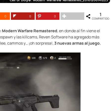
Call of Duty®: Modern Warfare® Remastered_20161206141223
1
0
0
0
COMPARTIDO
ty: Modern Warfare Remastered
, en donde al fin viene el
s respawn y las killcams, Reven Software ha agregado más
melee, cammos y… ¡oh sorpresa!,
3 nuevas armas al juego.