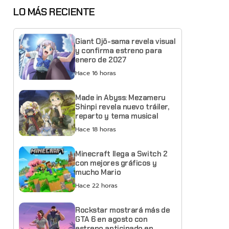
LO MÁS RECIENTE
Giant Ojō-sama revela visual
y confirma estreno para
enero de 2027
Hace 16 horas
Made in Abyss: Mezameru
Shinpi revela nuevo tráiler,
reparto y tema musical
Hace 18 horas
Minecraft llega a Switch 2
con mejores gráficos y
mucho Mario
Hace 22 horas
Rockstar mostrará más de
GTA 6 en agosto con
estreno anticipado en