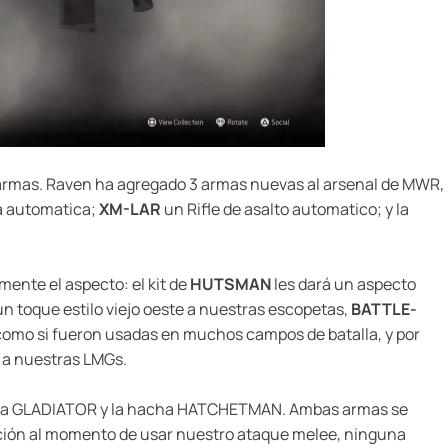
armas. Raven ha agregado 3 armas nuevas al arsenal de MWR,
a automatica;
XM-LAR
un Rifle de asalto automatico; y la
mente el aspecto: el kit de
HUTSMAN
les dará un aspecto
un toque estilo viejo oeste a nuestras escopetas,
BATTLE-
mo si fueron usadas en muchos campos de batalla, y por
ro a nuestras LMGs.
ada GLADIATOR y la hacha HATCHETMAN. Ambas armas se
ación al momento de usar nuestro ataque melee, ninguna