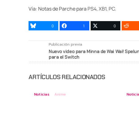
Vía: Notas de Parche para
PS4
,
XB1
,
PC
.
0
1
0
Publicación previa
Nuevo video para Minna de Wai Wai! Spelu
para el Switch
ARTÍCULOS RELACIONADOS
Noticias
Anime
Notici