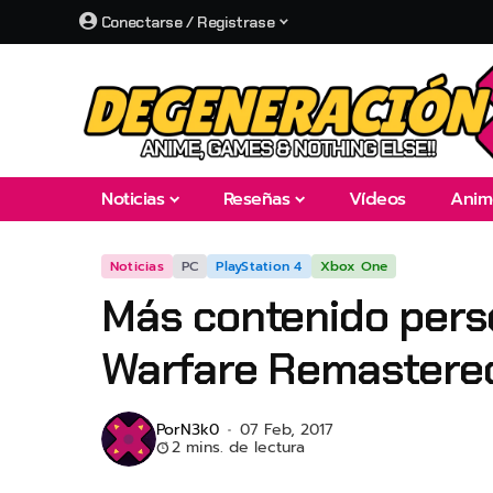
Conectarse / Registrase
Noticias
Reseñas
Vídeos
Anim
Noticias
PC
PlayStation 4
Xbox One
Más contenido perso
Warfare Remastered
Por
N3k0
07 Feb, 2017
2 mins. de lectura