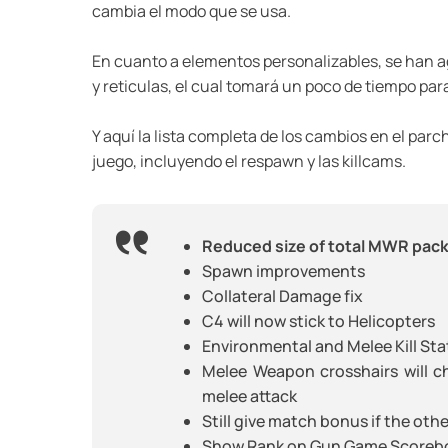
cambia el modo que se usa.
En cuanto a elementos personalizables, se han a
y reticulas, el cual tomará un poco de tiempo par
Y aquí la lista completa de los cambios en el parch
juego, incluyendo el respawn y las killcams.
Reduced size of total MWR pac
Spawn improvements
Collateral Damage fix
C4 will now stick to Helicopters
Environmental and Melee Kill Stat
Melee Weapon crosshairs will c
melee attack
Still give match bonus if the ot
Show Rank on Gun Game Scoreb