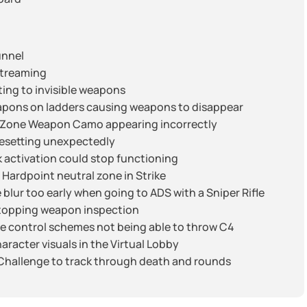
unnel
Streaming
ting to invisible weapons
apons on ladders causing weapons to disappear
on Zone Weapon Camo appearing incorrectly
 resetting unexpectedly
ak activation could stop functioning
 Hardpoint neutral zone in Strike
blur too early when going to ADS with a Sniper Rifle
topping weapon inspection
le control schemes not being able to throw C4
aracter visuals in the Virtual Lobby
Challenge to track through death and rounds