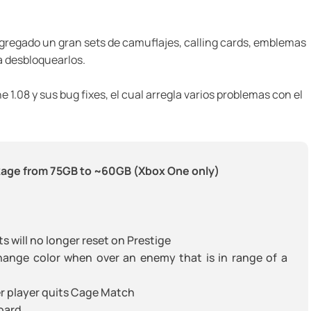
gregado un gran sets de camuflajes, calling cards, emblemas
a desbloquearlos.
e 1.08 y sus bug fixes, el cual arregla varios problemas con el
kage from 75GB to ~60GB (Xbox One only)
s will no longer reset on Prestige
hange color when over an enemy that is in range of a
her player quits Cage Match
oard