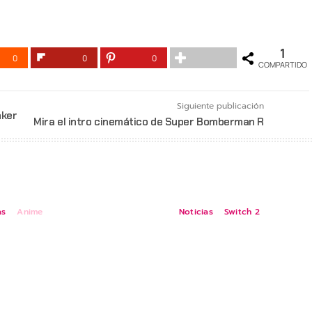
1
0
0
0
COMPARTIDO
Siguiente publicación
nker
Mira el intro cinemático de Super Bomberman R
as
Anime
Noticias
Switch 2