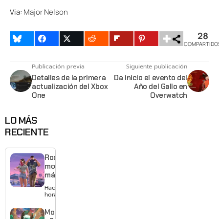
Via:
Major Nelson
28
COMPARTIDO
Publicación previa
Siguiente publicación
Detalles de la primera
Da inicio el evento del
actualización del Xbox
Año del Gallo en
One
Overwatch
LO MÁS
RECIENTE
Rockstar
mostrará
más de
GTA 6 en
Hace 7
agosto
horas
con
estreno
Moonlighte