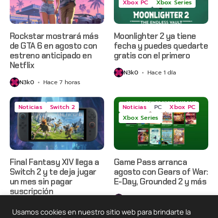
Xbox PC
Xbox Series
Rockstar mostrará más
Moonlighter 2 ya tiene
de GTA 6 en agosto con
fecha y puedes quedarte
estreno anticipado en
gratis con el primero
Netflix
N3k0
Hace 1 día
N3k0
Hace 7 horas
Noticias
Switch 2
Noticias
PC
Xbox PC
Xbox Series
Final Fantasy XIV llega a
Game Pass arranca
Switch 2 y te deja jugar
agosto con Gears of War:
un mes sin pagar
E-Day, Grounded 2 y más
suscripción
N3k0
Hace 3 días
N3k0
Hace 3 días
Usamos cookies en nuestro sitio web para brindarte la