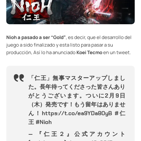
Nioh a pasado a ser “Gold”
, es decir, que el desarrollo del
juego a sido finalizado y esta listo para pasar a su
producción, Así lo ha anunciado
Koei Tecmo
en un tweet.
「仁王」無事マスターアップしまし
た。長年待ってくださった皆さんあり
がとうございます。ついに2月9日
（木）発売です！もう留年はありませ
ん！
https://t.co/ea9YDa80yB
#仁
王
#Nioh
— 『仁王２』公式アカウント