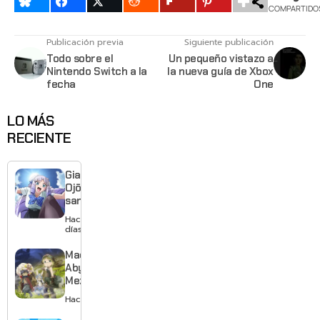
COMPARTIDO
Publicación previa
Siguiente publicación
Todo sobre el
Un pequeño vistazo a
Nintendo Switch a la
la nueva guía de Xbox
fecha
One
LO MÁS
RECIENTE
Giant
Ojō-
sama
revela
Hace 2
visual y
días
confirma
estreno
Made in
para
Abyss:
enero de
Mezameru
2027
Shinpi
Hace 2 días
revela
nuevo