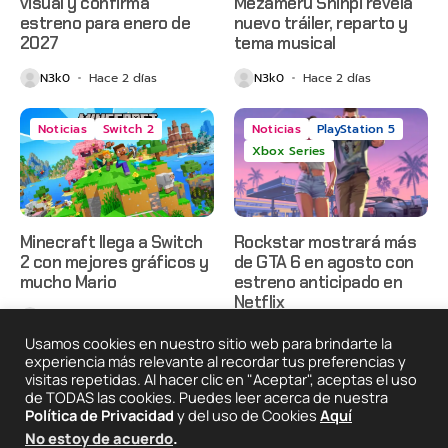
visual y confirma
Mezameru Shinpi revela
estreno para enero de
nuevo tráiler, reparto y
2027
tema musical
N3k0
Hace 2 días
N3k0
Hace 2 días
Noticias
Switch 2
Noticias
PlayStation 5
Xbox Series
Minecraft llega a Switch
Rockstar mostrará más
2 con mejores gráficos y
de GTA 6 en agosto con
mucho Mario
estreno anticipado en
Netflix
N3k0
Hace 2 días
N3k0
Hace 3 días
Usamos cookies en nuestro sitio web para brindarte la
experiencia más relevante al recordar tus preferencias y
visitas repetidas. Al hacer clic en "Aceptar", aceptas el uso
de TODAS las cookies. Puedes leer acerca de nuestra
2025 © Degeneraciónx.com | Anime, Games & Nothing
Política de Privacidad
y del uso de Cookies
Aquí
Else
No estoy de acuerdo
.
Quiénes
Condiciones De
Políticas De
¡Colabora!