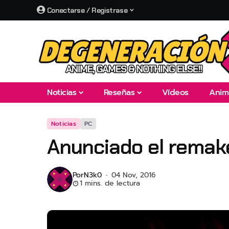
Conectarse / Registrase
Noticias
Reseñas
Vídeos
Anim
Noticias
PC
Anunciado el remake 
Por
N3k0
04 Nov, 2016
1 mins. de lectura