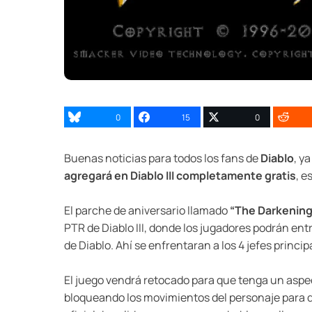
0
15
0
Buenas noticias para todos los fans de
Diablo
, y
agregará en Diablo III completamente gratis
, e
El parche de aniversario llamado
“The Darkening 
PTR de Diablo III, donde los jugadores podrán entr
de Diablo. Ahí se enfrentaran a los 4 jefes princi
El juego vendrá retocado para que tenga un aspect
bloqueando los movimientos del personaje para q