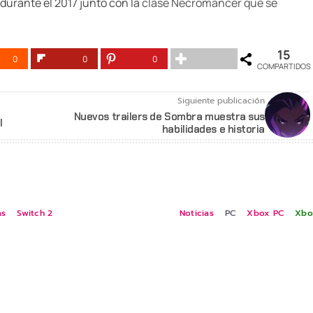
 durante el 2017 junto con la
clase Necromancer que se
15
0
0
0
COMPARTIDOS
Siguiente publicación
Nuevos trailers de Sombra muestra sus
I
habilidades e historia
as
Switch 2
Noticias
PC
Xbox PC
Xbo