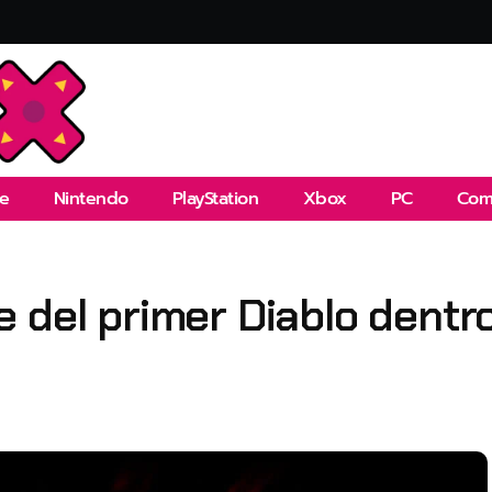
e
Nintendo
PlayStation
Xbox
PC
Com
del primer Diablo dentro 