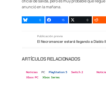
oficial de salida, pero es muy probable que llegue
anunció en la mañana
.
0
15
0
Publicación previa
El Necromancer estará llegando a Diablo II
ARTÍCULOS RELACIONADOS
Noticias
PC
PlayStation 5
Switch 2
Notici
Xbox PC
Xbox Series