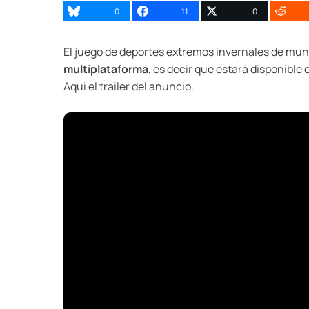
0
11
0
El juego de deportes extremos invernales de mun
multiplataforma
, es decir que estará disponible
Aqui el trailer del anuncio.