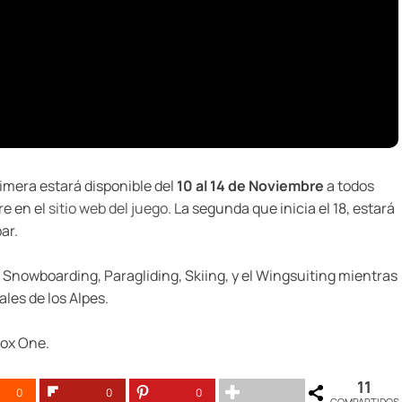
rimera estará disponible del
10 al 14 de Noviembre
a todos
re en el
sitio web del juego
. La segunda que inicia el 18, estará
ar.
nowboarding, Paragliding, Skiing, y el Wingsuiting mientras
les de los Alpes.
box One.
11
0
0
0
COMPARTIDOS