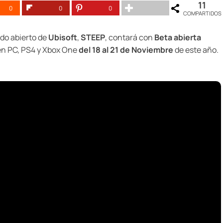
11
0
0
0
COMPARTIDOS
do abierto de
Ubisoft
,
STEEP
, contará con
Beta abierta
 en PC, PS4 y Xbox One
del 18 al 21 de Noviembre
de este año.