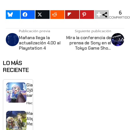
6
COMPARTIDO
Publicación previa
Siguiente publicación
Mañana llega la
Mira la conferencia de
actualización 4.00 al
prensa de Sony en el
Playstation 4
Tokyo Game Show
2016
LO MÁS
RECIENTE
Giant
Ojō-
sama
revela
Hace 1 día
visual y
confirma
Made in
estreno
Abyss:
para
Mezameru
enero de
Shinpi