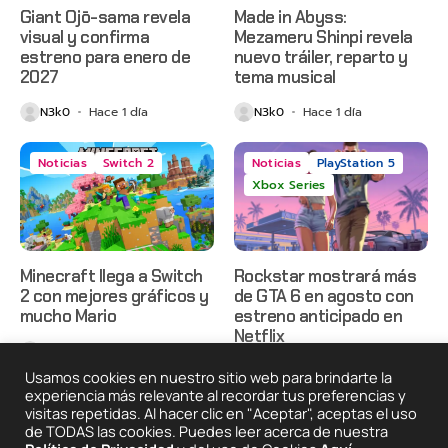
Giant Ojō-sama revela
Made in Abyss:
visual y confirma
Mezameru Shinpi revela
estreno para enero de
nuevo tráiler, reparto y
2027
tema musical
N3k0
Hace 1 día
N3k0
Hace 1 día
Noticias
Switch 2
Noticias
PlayStation 5
Xbox Series
Minecraft llega a Switch
Rockstar mostrará más
2 con mejores gráficos y
de GTA 6 en agosto con
mucho Mario
estreno anticipado en
Netflix
N3k0
Hace 2 días
N3k0
Hace 2 días
Usamos cookies en nuestro sitio web para brindarte la
experiencia más relevante al recordar tus preferencias y
visitas repetidas. Al hacer clic en "Aceptar", aceptas el uso
de TODAS las cookies. Puedes leer acerca de nuestra
2025 © Degeneraciónx.com | Anime, Games & Nothing