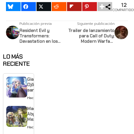
12
COMPARTIDO
Publicación previa
Siguiente publicación
Resident Evil y
Trailer de lanzamiento
Transformers:
para Call of Duty:
Devastation en los
Modern Warfare
juegos gratis de
Remastered
Octubre para
LO MÁS
Playstation
RECIENTE
Giant
Ojō-
sama
revela
Hace 1 día
visual y
confirma
Made in
estreno
Abyss:
para
Mezameru
enero de
Shinpi
Hace 2 días
2027
revela