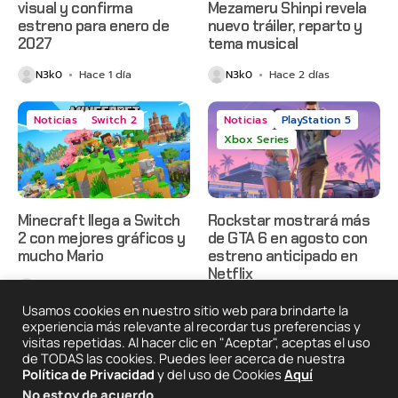
visual y confirma
Mezameru Shinpi revela
estreno para enero de
nuevo tráiler, reparto y
2027
tema musical
N3k0
Hace 1 día
N3k0
Hace 2 días
Noticias
Switch 2
Noticias
PlayStation 5
Xbox Series
Minecraft llega a Switch
Rockstar mostrará más
2 con mejores gráficos y
de GTA 6 en agosto con
mucho Mario
estreno anticipado en
Netflix
N3k0
Hace 2 días
N3k0
Hace 2 días
Usamos cookies en nuestro sitio web para brindarte la
experiencia más relevante al recordar tus preferencias y
visitas repetidas. Al hacer clic en "Aceptar", aceptas el uso
de TODAS las cookies. Puedes leer acerca de nuestra
2025 © Degeneraciónx.com | Anime, Games & Nothing
Política de Privacidad
y del uso de Cookies
Aquí
Else
No estoy de acuerdo
.