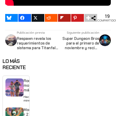
19
COMPARTIDO
Publicación previa
Siguiente publicación
Respawn revela los
Super Dungeon Bros
requerimientos de
para el primero de
sistema para Titanfall
noviembre y recibe
2
nuevo trailer
LO MÁS
RECIENTE
Rockstar
mostrará
más de
GTA 6 en
Hace 18
agosto
minutos
con
estreno
Moonlighte
anticipado
r 2 ya tiene