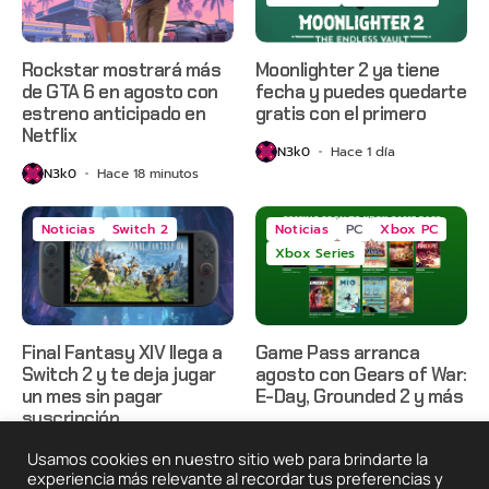
Rockstar mostrará más
Moonlighter 2 ya tiene
de GTA 6 en agosto con
fecha y puedes quedarte
estreno anticipado en
gratis con el primero
Netflix
N3k0
Hace 1 día
N3k0
Hace 18 minutos
Noticias
Switch 2
Noticias
PC
Xbox PC
Xbox Series
Final Fantasy XIV llega a
Game Pass arranca
Switch 2 y te deja jugar
agosto con Gears of War:
un mes sin pagar
E-Day, Grounded 2 y más
suscripción
N3k0
Hace 2 días
N3k0
Hace 2 días
Usamos cookies en nuestro sitio web para brindarte la
experiencia más relevante al recordar tus preferencias y