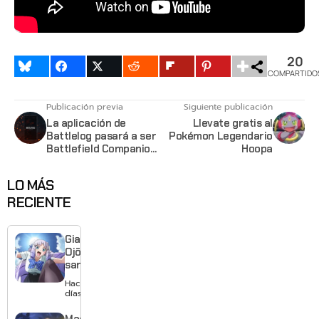
20
COMPARTIDO
Publicación previa
Siguiente publicación
La aplicación de
Llevate gratis al
Battlelog pasará a ser
Pokémon Legendario
Battlefield Companion
Hoopa
en Octubre
LO MÁS
RECIENTE
Giant
Ojō-
sama
revela
Hace 2
visual y
días
confirma
estreno
Made in