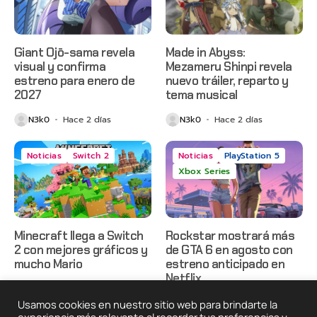
Giant Ojō-sama revela
Made in Abyss:
visual y confirma
Mezameru Shinpi revela
estreno para enero de
nuevo tráiler, reparto y
2027
tema musical
N3k0
Hace 2 días
N3k0
Hace 2 días
Noticias
Switch 2
Noticias
PlayStation 5
Xbox Series
Minecraft llega a Switch
Rockstar mostrará más
2 con mejores gráficos y
de GTA 6 en agosto con
mucho Mario
estreno anticipado en
Netflix
N3k0
Hace 2 días
N3k0
Hace 3 días
Usamos cookies en nuestro sitio web para brindarte la