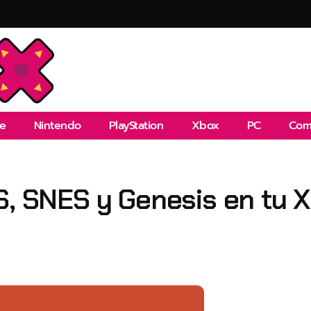
e
Nintendo
PlayStation
Xbox
PC
Com
S, SNES y Genesis en tu 