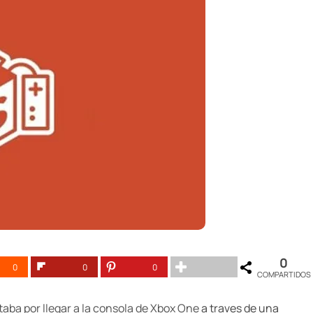
0
0
0
0
COMPARTIDOS
aba por llegar a la consola de Xbox One
a traves de una