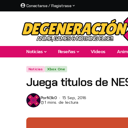
Conectarse / Registrase
Noticias
Reseñas
Vídeos
Anim
Noticias
Xbox One
Juega titulos de NE
Por
N3k0
15 Sep, 2016
1 mins. de lectura