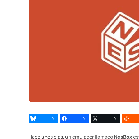
0
0
0
Hace unos días,
un emulador llamado
NesBox
est