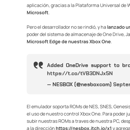
aplicación, gracias a la Plataforma Universal de
Microsoft
.
Pero el desarrollador no se rindió, y ha
lanzado un
poder del sistema de almacenaje de One Drive, Ja
Microsoft Edge de nuestras Xbox One
.
Added OneDrive support to b
https://t.co/tVB3DNJx5N
— NESBOX (@nesboxcom)
Septem
El emulador soporta ROMs de NES, SNES, Genesi
el uso de nuestro control Xbox One. Para poder 
subir nuestras ROMs a traves de nuestra PC, des
a la dirección
https://nesbox.itch.io/x1
y agrega