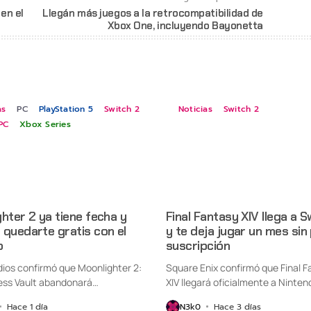
en el
Llegán más juegos a la retrocompatibilidad de
Xbox One, incluyendo Bayonetta
as
PC
PlayStation 5
Switch 2
Noticias
Switch 2
PC
Xbox Series
hter 2 ya tiene fecha y
Final Fantasy XIV llega a S
quedarte gratis con el
y te deja jugar un mes sin
o
suscripción
udios confirmó que Moonlighter 2:
Square Enix confirmó que Final F
ess Vault abandonará
XIV llegará oficialmente a Ninten
nte...
Switch...
Hace 1 día
N3k0
Hace 3 días