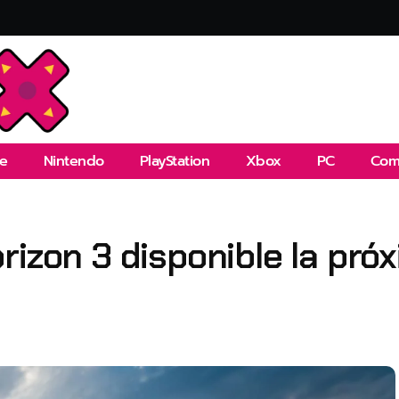
e
Nintendo
PlayStation
Xbox
PC
Com
rizon 3 disponible la pr