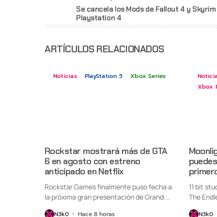
Se cancela los Mods de Fallout 4 y Skyrim 
Playstation 4
ARTÍCULOS RELACIONADOS
Noticias
PlayStation 5
Xbox Series
Notici
Xbox 
Rockstar mostrará más de GTA
Moonlig
6 en agosto con estreno
puedes 
anticipado en Netflix
primer
Rockstar Games finalmente puso fecha a
11 bit st
la próxima gran presentación de Grand...
The Endl
oficialme
N3k0
Hace 8 horas
N3k0