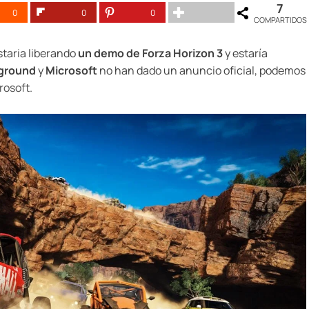
7
0
0
0
COMPARTIDOS
staria liberando
un demo de Forza Horizon 3
y estaría
ground
y
Microsoft
no han dado un anuncio oficial, podemos
rosoft
.