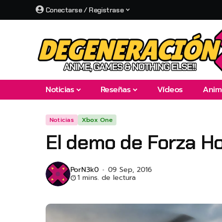
Conectarse / Registrase
Noticias
Reseñas
Vídeos
Anim
Noticias
Xbox One
El demo de Forza Ho
Por
N3k0
09 Sep, 2016
1 mins. de lectura