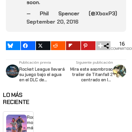
soon.
— Phil Spencer (@XboxP3)
September 20, 2016
16
COMPARTIDO
Publicación previa
Siguiente publicación
Rocket League llevará
Mira este asombroso
su juego bajo el agua
trailer de Titanfall 2
en el DLC de
centrado en los
AquaDome
Pilotos
LO MÁS
RECIENTE
Rockstar
mostrará
más de