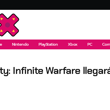
e
Nintendo
PlayStation
Xbox
PC
Com
uty: Infinite Warfare llega