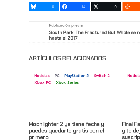
0
14
0
Publicación previa
South Park: The Fractured But Whole se r
hasta el 2017
ARTÍCULOS RELACIONADOS
Noticias
PC
PlayStation 5
Switch 2
Notici
Xbox PC
Xbox Series
Moonlighter 2 ya tiene fecha y
Final F
puedes quedarte gratis con el
y te de
primero
suscri