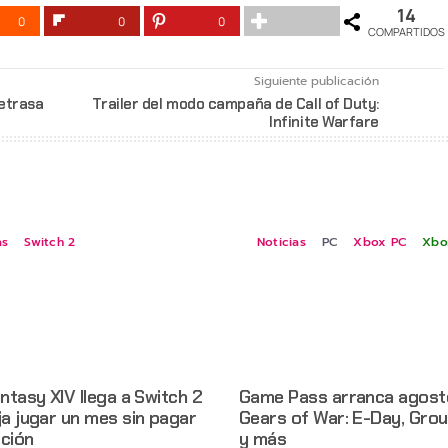
14
0
0
0
COMPARTIDOS
Siguiente publicación
etrasa
Trailer del modo campaña de Call of Duty:
Infinite Warfare
as
Switch 2
Noticias
PC
Xbox PC
Xbo
antasy XIV llega a Switch 2
Game Pass arranca agost
ja jugar un mes sin pagar
Gears of War: E-Day, Gro
pción
y más