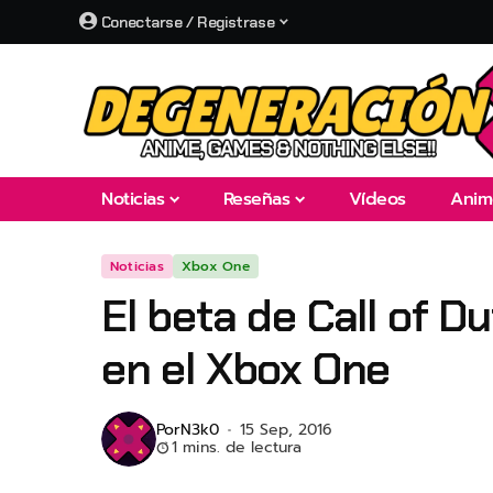
Conectarse / Registrase
Noticias
Reseñas
Vídeos
Anim
Noticias
Xbox One
El beta de Call of D
en el Xbox One
Por
N3k0
15 Sep, 2016
1 mins. de lectura