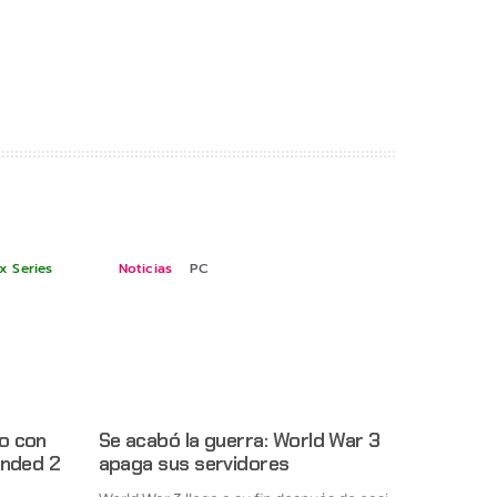
x Series
Noticias
PC
o con
Se acabó la guerra: World War 3
unded 2
apaga sus servidores