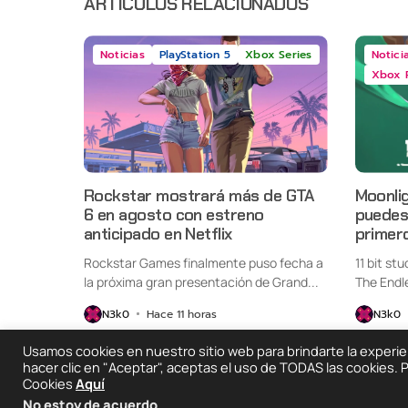
ARTÍCULOS RELACIONADOS
Noticias
PlayStation 5
Xbox Series
Notici
Xbox 
Rockstar mostrará más de GTA
Moonlig
6 en agosto con estreno
puedes 
anticipado en Netflix
primer
Rockstar Games finalmente puso fecha a
11 bit st
la próxima gran presentación de Grand...
The Endl
oficialme
N3k0
Hace 11 horas
N3k0
Usamos cookies en nuestro sitio web para brindarte la experienc
hacer clic en "Aceptar", aceptas el uso de TODAS las cookies.
Cookies
Aquí
2025 © Degeneraciónx.com | Anime, Games & Noth
No estoy de acuerdo
.