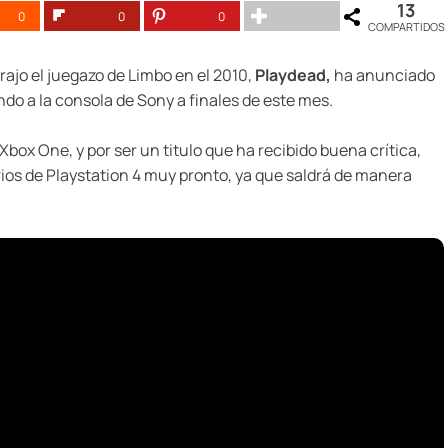
13
0
0
0
COMPARTIDOS
rajo el juegazo de Limbo en el 2010,
Playdead,
ha anunciado
do a la consola de Sony a finales de este mes.
Xbox One, y por ser un titulo que ha recibido buena crítica,
arios de Playstation 4 muy pronto, ya que saldrá de manera