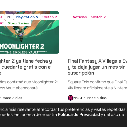
as
PC
PlayStation 5
Switch 2
Noticias
Switch 2
PC
Xbox Series
hter 2 ya tiene fecha y
Final Fantasy XIV llega a S
quedarte gratis con el
y te deja jugar un mes sin
o
suscripción
udios confirmó que Moonlighter 2:
Square Enix confirmó que Final F
ess Vault abandonará
XIV llegará oficialmente a Ninten
nte...
Switch...
Hace 2 días
N3k0
Hace 3 días
ia más relevante al recordar tus preferencias y visitas repetidas.
 Puedes leer acerca de nuestra
Política de Privacidad
y del uso de
Quiénes Somos
C
ing Else