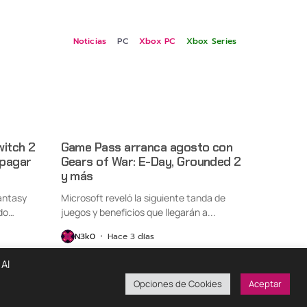
Noticias
PC
Xbox PC
Xbox Series
witch 2
Game Pass arranca agosto con
 pagar
Gears of War: E-Day, Grounded 2
y más
antasy
Microsoft reveló la siguiente tanda de
do
juegos y beneficios que llegarán a...
N3k0
Hace 3 días
 Al
Opciones de Cookies
Aceptar
ondiciones De Uso
Políticas De Privacidad
¡Colabora!