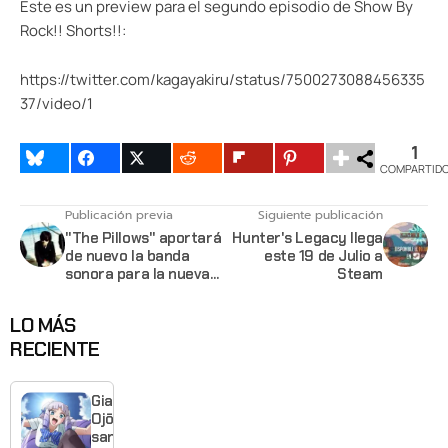
Este es un preview para el segundo episodio de Show By
Rock!! Shorts!!:
https://twitter.com/kagayakiru/status/7500273088456335
37/video/1
1
COMPARTID
Publicación previa
Siguiente publicación
"The Pillows" aportará
Hunter's Legacy llega
de nuevo la banda
este 19 de Julio a
sonora para la nueva
Steam
temporada de FLCL
LO MÁS
RECIENTE
Giant
Ojō-
sama