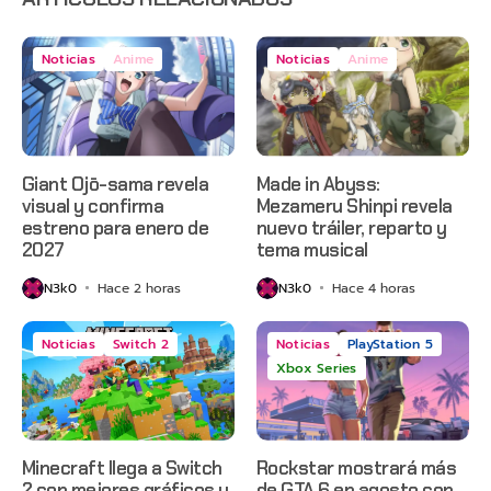
Noticias
Anime
Noticias
Anime
Giant Ojō-sama revela
Made in Abyss:
visual y confirma
Mezameru Shinpi revela
estreno para enero de
nuevo tráiler, reparto y
2027
tema musical
N3k0
Hace 2 horas
N3k0
Hace 4 horas
Noticias
Switch 2
Noticias
PlayStation 5
Xbox Series
Minecraft llega a Switch
Rockstar mostrará más
2 con mejores gráficos y
de GTA 6 en agosto con