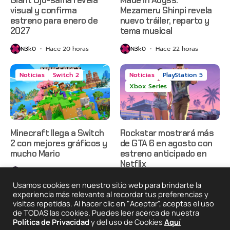
visual y confirma
Mezameru Shinpi revela
estreno para enero de
nuevo tráiler, reparto y
2027
tema musical
N3k0
Hace 20 horas
N3k0
Hace 22 horas
Noticias
Switch 2
Noticias
PlayStation 5
Xbox Series
Minecraft llega a Switch
Rockstar mostrará más
2 con mejores gráficos y
de GTA 6 en agosto con
mucho Mario
estreno anticipado en
Netflix
N3k0
Hace 1 día
N3k0
Hace 2 días
Usamos cookies en nuestro sitio web para brindarte la
experiencia más relevante al recordar tus preferencias y
visitas repetidas. Al hacer clic en "Aceptar", aceptas el uso
de TODAS las cookies. Puedes leer acerca de nuestra
2025 © Degeneraciónx.com | Anime, Games & Nothing
Política de Privacidad
y del uso de Cookies
Aquí
Else