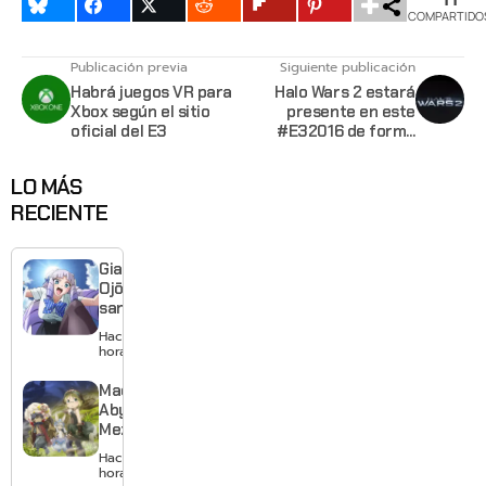
COMPARTIDO
Publicación previa
Siguiente publicación
Habrá juegos VR para
Halo Wars 2 estará
Xbox según el sitio
presente en este
oficial del E3
#E32016 de forma
jugable
LO MÁS
RECIENTE
Giant
Ojō-
sama
revela
Hace 20
visual y
horas
confirma
estreno
Made in
para
Abyss:
enero de
Mezameru
2027
Shinpi
Hace 22
revela
horas