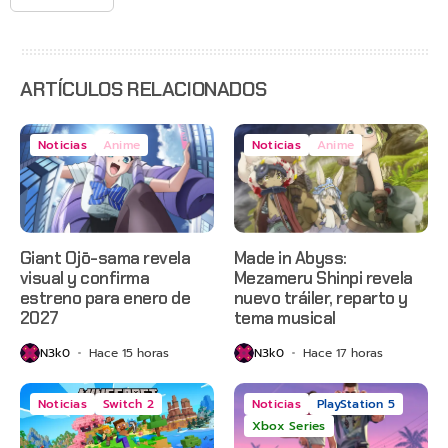
agosto
con
estreno
anticipado
en Netflix
ARTÍCULOS RELACIONADOS
Noticias
Anime
Noticias
Anime
Giant Ojō-sama revela
Made in Abyss:
visual y confirma
Mezameru Shinpi revela
estreno para enero de
nuevo tráiler, reparto y
2027
tema musical
N3k0
Hace 15 horas
N3k0
Hace 17 horas
Noticias
Switch 2
Noticias
PlayStation 5
Xbox Series