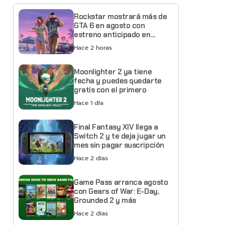
Rockstar mostrará más de
GTA 6 en agosto con
estreno anticipado en
Netflix
Hace 2 horas
Moonlighter 2 ya tiene
fecha y puedes quedarte
gratis con el primero
Hace 1 día
Final Fantasy XIV llega a
Switch 2 y te deja jugar un
mes sin pagar suscripción
Hace 2 días
Game Pass arranca agosto
con Gears of War: E-Day,
Grounded 2 y más
Hace 2 días