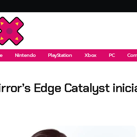
e
Nintendo
PlayStation
Xbox
PC
Com
irror’s Edge Catalyst inic