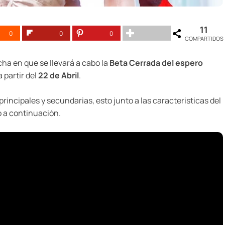
11
0
0
0
COMPARTIDOS
cha en que se llevará a cabo la
Beta Cerrada del espero
a partir del
22 de Abril
.
incipales y secundarias, esto junto a las caracteristicas del
o a continuación.