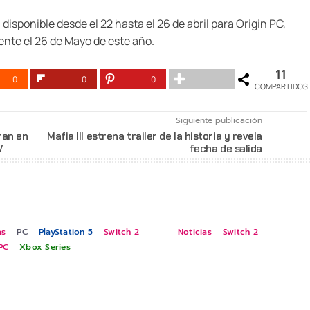
disponible desde el 22 hasta el 26 de abril para Origin PC,
mente el 26 de Mayo de este año.
11
0
0
0
COMPARTIDOS
Siguiente publicación
ran en
Mafia III estrena trailer de la historia y revela
V
fecha de salida
as
PC
PlayStation 5
Switch 2
Noticias
Switch 2
PC
Xbox Series