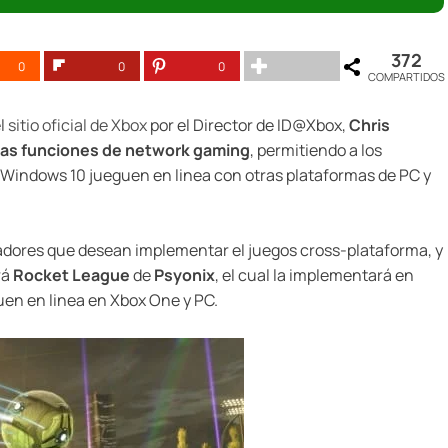
372
0
0
0
COMPARTIDOS
el
sitio oficial de Xbox
por el Director de ID@Xbox,
Chris
 las funciones de network gaming
, permitiendo a los
 Windows 10 jueguen en linea con otras plataformas de PC y
ladores que desean implementar el juegos cross-plataforma, y
rá
Rocket League
de
Psyonix
, el cual la implementará en
uen en linea en Xbox One y PC.