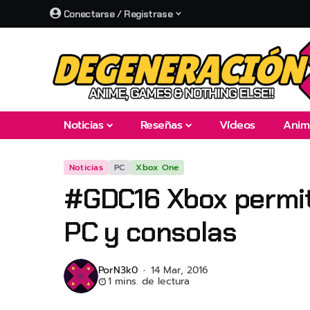
Conectarse / Registrase
Noticias
Reseñas
Vídeos
Anim
Noticias
PC
Xbox One
#GDC16 Xbox permiti
PC y consolas
Por
N3k0
14 Mar, 2016
1 mins. de lectura