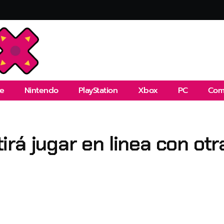
e
Nintendo
PlayStation
Xbox
PC
Com
rá jugar en linea con ot