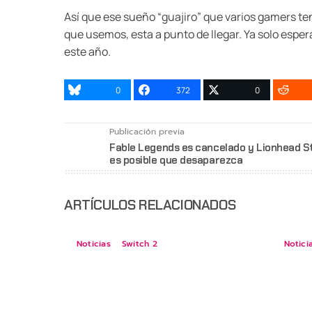
Así que ese sueño “guajiro” que varios gamers t
que usemos, esta a punto de llegar. Ya solo espe
este año.
0
372
0
Publicación previa
Fable Legends es cancelado y Lionhead S
es posible que desaparezca
ARTÍCULOS RELACIONADOS
Noticias
Switch 2
Notici