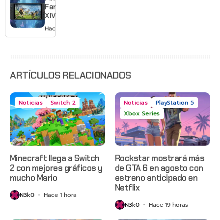
el primero
Fantasy
XIV llega a
Switch 2 y
Hace 3 días
te deja
jugar un
mes sin
pagar
suscripción
ARTÍCULOS RELACIONADOS
Noticias
Switch 2
Noticias
PlayStation 5
Xbox Series
Minecraft llega a Switch
Rockstar mostrará más
2 con mejores gráficos y
de GTA 6 en agosto con
mucho Mario
estreno anticipado en
Netflix
N3k0
Hace 1 hora
N3k0
Hace 19 horas