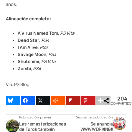
años.
Alineación completa:
A Virus Named Tom
,
PS Vita
Dead Star
,
PS4
I Am Alive
,
PS3
Savage Moon
,
PS3
Shutshimi
,
PS Vita
Zombi
,
PS4
Via:
PS Blog
204
COMPARTIDO
Publicación previa
Siguiente publicación
Las remasterizaciones
Se anuncia
de Turok también
WWW.WORKING!!