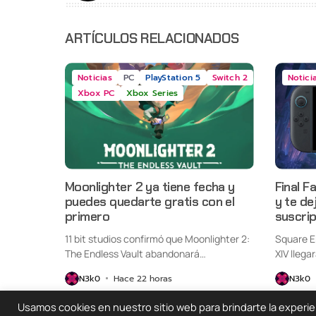
ARTÍCULOS RELACIONADOS
Noticias
PC
PlayStation 5
Switch 2
Notici
Xbox PC
Xbox Series
Moonlighter 2 ya tiene fecha y
Final F
puedes quedarte gratis con el
y te de
primero
suscri
11 bit studios confirmó que Moonlighter 2:
Square E
The Endless Vault abandonará
XIV llega
oficialmente...
Switch...
N3k0
Hace 22 horas
N3k0
Usamos cookies en nuestro sitio web para brindarte la experienc