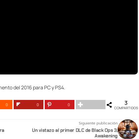
ento del 2016 para PC y PS4.
3
0
0
0
COMPARTIDOS
Siguiente publicación
ra
Un vistazo al primer DLC de Black Ops 3,
Awakening