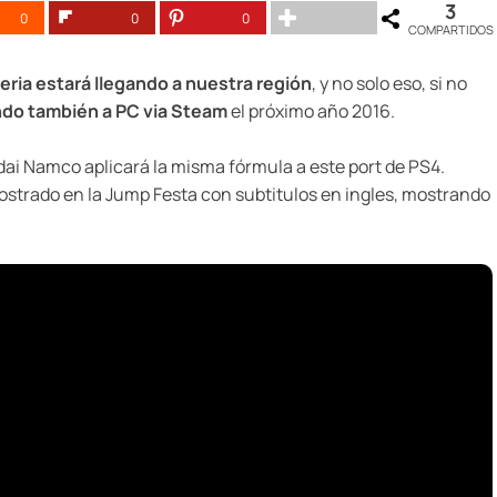
3
0
0
0
COMPARTIDOS
ria estará llegando a nuestra región
, y no solo eso, si no
ndo también a PC via Steam
el próximo año 2016.
ndai Namco aplicará la misma fórmula a este port de PS4.
mostrado en la Jump Festa con subtitulos en ingles, mostrando