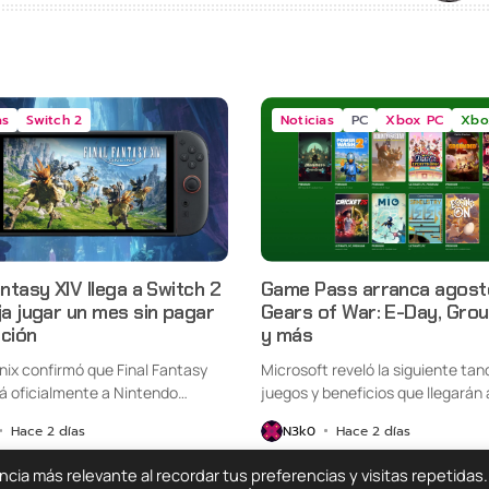
as
Switch 2
Noticias
PC
Xbox PC
Xbo
antasy XIV llega a Switch 2
Game Pass arranca agost
ja jugar un mes sin pagar
Gears of War: E-Day, Gro
pción
y más
nix confirmó que Final Fantasy
Microsoft reveló la siguiente tan
rá oficialmente a Nintendo
juegos y beneficios que llegarán a
Hace 2 días
N3k0
Hace 2 días
ia más relevante al recordar tus preferencias y visitas repetidas.