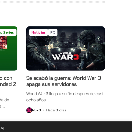
x Series
Noticias
PC
o con
Se acabó la guerra: World War 3
unded 2
apaga sus servidores
World War 3 llega a su fin después de casi
da de
ocho años...
...
N3k0
Hace 3 días
 Al