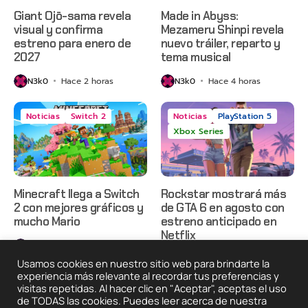
Giant Ojō-sama revela
Made in Abyss:
visual y confirma
Mezameru Shinpi revela
estreno para enero de
nuevo tráiler, reparto y
2027
tema musical
N3k0
Hace 2 horas
N3k0
Hace 4 horas
Noticias
Switch 2
Noticias
PlayStation 5
Xbox Series
Minecraft llega a Switch
Rockstar mostrará más
2 con mejores gráficos y
de GTA 6 en agosto con
mucho Mario
estreno anticipado en
Netflix
N3k0
Hace 8 horas
N3k0
Hace 1 día
Usamos cookies en nuestro sitio web para brindarte la
experiencia más relevante al recordar tus preferencias y
visitas repetidas. Al hacer clic en "Aceptar", aceptas el uso
de TODAS las cookies. Puedes leer acerca de nuestra