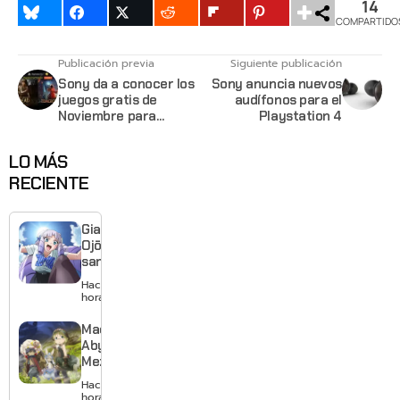
14
COMPARTIDO
Publicación previa
Siguiente publicación
Sony da a conocer los
Sony anuncia nuevos
juegos gratis de
audífonos para el
Noviembre para
Playstation 4
miembros de PS+
LO MÁS
RECIENTE
Giant
Ojō-
sama
revela
Hace 2
visual y
horas
confirma
estreno
Made in
para
Abyss:
enero de
Mezameru
2027
Shinpi
Hace 4
revela
horas