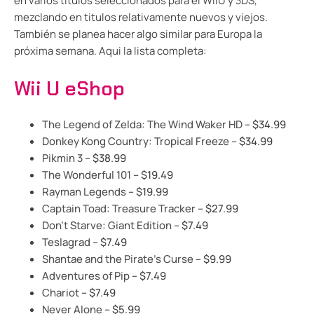
en varios titulos seleccionados para el WiiU y 3DS,
mezclando en titulos relativamente nuevos y viejos.
También se planea hacer algo similar para Europa la
próxima semana. Aqui la lista completa:
Wii U eShop
The Legend of Zelda: The Wind Waker HD
– $34.99
Donkey Kong Country: Tropical Freeze
– $34.99
Pikmin 3
– $38.99
The Wonderful 101
– $19.49
Rayman Legends
– $19.99
Captain Toad: Treasure Tracker
– $27.99
Don’t Starve: Giant Edition
– $7.49
Teslagrad
– $7.49
Shantae and the Pirate’s Curse
– $9.99
Adventures of Pip
– $7.49
Chariot
– $7.49
Never Alone
– $5.99