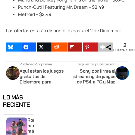
Punch-Out!! Featuring Mr. Dream
– $2.49
Metroid
– $2.49
Las ofertas estarán disponibles hasta el 2 de Diciembre.
2
COMPARTIDO
Publicación previa
Siguiente publicación
Aquí estan los juegos
Sony confirma el
gratuitos de
streaming de juegos
Diciembre para
de PS4 a PC y Mac
miembros de
Playstation Plus
LO MÁS
RECIENTE
Rockstar
mostrará
más de