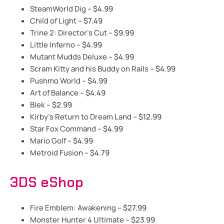
SteamWorld Dig
– $4.99
Child of Light
– $7.49
Trine 2: Director’s Cut
– $9.99
Little Inferno
– $4.99
Mutant Mudds Deluxe
– $4.99
Scram Kitty and his Buddy on Rails
– $4.99
Pushmo World
– $4.99
Art of Balance
– $4.49
Blek
– $2.99
Kirby’s Return to Dream Land
– $12.99
Star Fox Command
– $4.99
Mario Golf
– $4.99
Metroid Fusion
– $4.79
3DS eShop
Fire Emblem: Awakening
– $27.99
Monster Hunter 4 Ultimate
– $23.99