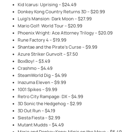
Kid Icarus: Uprising
– $24.49
Donkey Kong Country Returns 3D
– $20.99
Luigi’s Mansion: Dark Moon
– $27.99
Mario Golf: World Tour
– $20.99
Phoenix Wright: Ace Attorney Trilogy
– $20.09
Rune Factory 4
– $19.99
Shantae and the Pirate’s Curse
– $9.99
Azure Striker Gunvolt
– $7.50
BoxBoy!
– $3.49
Crashmo
– $4.49
SteamWorld Dig
– $4.99
Inazuma Eleven
– $9.99
1001 Spikes
– $9.99
Retro City Rampage: DX
– $4.99
3D Sonic the Hedgehog
– $2.99
3D Out Run
– $4.19
Siesta Fiesta
– $2.99
Mutant Mudds
– $4.49
Mario and Donkey Kong: Minis on the Move
– $6.49