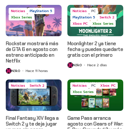
Noticias
PlayStation 5
Noticias
PC
Xbox Series
PlayStation 5
Switch 2
Xbox PC
Xbox Series
Rockstar mostrará más
Moonlighter 2 ya tiene
de GTA 6 en agosto con
fecha y puedes quedarte
estreno anticipado en
gratis con el primero
Netflix
N3k0
Hace 2 días
N3k0
Hace 11 horas
Noticias
Switch 2
Noticias
PC
Xbox PC
Xbox Series
Final Fantasy XIV llega a
Game Pass arranca
Switch 2 y te deja jugar
agosto con Gears of War: