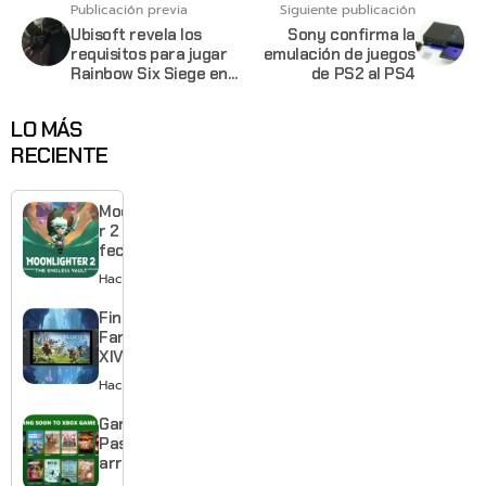
Publicación previa
Siguiente publicación
Ubisoft revela los
Sony confirma la
requisitos para jugar
emulación de juegos
Rainbow Six Siege en
de PS2 al PS4
nuestras PC
LO MÁS
RECIENTE
Moonlighte
r 2 ya tiene
fecha y
puedes
Hace 12 horas
quedarte
gratis con
Final
el primero
Fantasy
XIV llega a
Switch 2 y
Hace 2 días
te deja
jugar un
Game
mes sin
Pass
pagar
arranca
suscripción
agosto