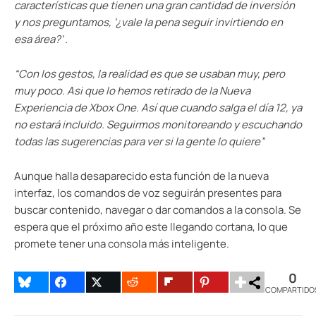
características
que tienen
una gran cantidad de
inversión
y
nos preguntamos
,
‘
¿vale la pena
seguir invirtiendo en
esa área?’ .
“Con los gestos, la realidad es que se usaban muy, pero
muy poco. Asi que lo hemos retirado de la Nueva
Experiencia de Xbox One. Así que cuando salga el día 12, ya
no estará incluido. Seguirmos monitoreando y escuchando
todas las sugerencias para ver si la gente lo quiere”
Aunque halla desaparecido esta función de la nueva
interfaz, los comandos de voz seguirán presentes para
buscar contenido, navegar o dar comandos a la consola. Se
espera que el próximo año este llegando cortana, lo que
promete tener una consola más inteligente.
0
COMPARTIDO