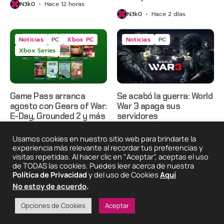
N3k0
Hace 12 horas
N3k0
Hace 2 días
Noticias
PC
Xbox PC
Noticias
PC
Xbox Series
Game Pass arranca
Se acabó la guerra: World
agosto con Gears of War:
War 3 apaga sus
E-Day, Grounded 2 y más
servidores
N3k0
Hace 2 días
N3k0
Hace 2 días
Usamos cookies en nuestro sitio web para brindarte la
experiencia más relevante al recordar tus preferencias y
visitas repetidas. Al hacer clic en "Aceptar", aceptas el uso
de TODAS las cookies. Puedes leer acerca de nuestra
2025 © Degeneraciónx.com | Anime, Games & Nothing
Política de Privacidad
y del uso de Cookies
Aquí
Else
No estoy de acuerdo
.
Quiénes
Condiciones De
Políticas De
¡Colabora!
Somos
Uso
Privacidad
Opciones de Cookies
Aceptar