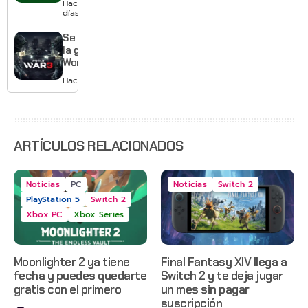
Hace 2
con
días
Gears of
War: E-
Se acabó
Day,
la guerra:
Grounded
World War
2 y más
3 apaga
Hace 2 días
sus
servidores
ARTÍCULOS RELACIONADOS
Noticias
PC
Noticias
Switch 2
PlayStation 5
Switch 2
Xbox PC
Xbox Series
Moonlighter 2 ya tiene
Final Fantasy XIV llega a
fecha y puedes quedarte
Switch 2 y te deja jugar
gratis con el primero
un mes sin pagar
suscripción