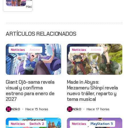
GTA 6 en
Hace 2 días
agosto
con
estreno
anticipado
en Netflix
ARTÍCULOS RELACIONADOS
Noticias
Anime
Noticias
Anime
Giant Ojō-sama revela
Made in Abyss:
visual y confirma
Mezameru Shinpi revela
estreno para enero de
nuevo tráiler, reparto y
2027
tema musical
N3k0
Hace 15 horas
N3k0
Hace 17 horas
Noticias
Switch 2
Noticias
PlayStation 5