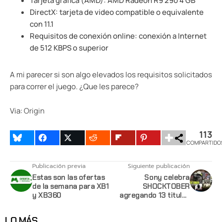
Tarjeta gráfica (AMD): AMD Radeon R9 290 4 GB
DirectX: tarjeta de video compatible o equivalente
con 11.1
Requisitos de conexión online: conexión a Internet
de 512 KBPS o superior
A mi parecer si son algo elevados los requisitos solicitados
para correr el juego. ¿Que les parece?
Via:
Origin
113
COMPARTIDO
Publicación previa
Siguiente publicación
Estas son las ofertas
Sony celebra
de la semana para XB1
SHOCKTOBER
y XB360
agregando 13 titulos
nuevos al Playstation
Now
LO MÁS