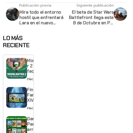
Publicación previa
Siguiente publicación
Mira todo el entorno
El beta de Star Wars
hostil que enfrentará
Battlefront llega este
Lara en el nuevo
8 de Octubre en PC,
trailer de Rise of the
PS4 y XB1
Tomb Raider
LO MÁS
RECIENTE
Moonlighte
r 2 ya tiene
fecha y
puedes
Hace 21 horas
quedarte
gratis con
Final
el primero
Fantasy
XIV llega a
Switch 2 y
Hace 2 días
te deja
jugar un
Game
mes sin
Pass
pagar
arranca
suscripción