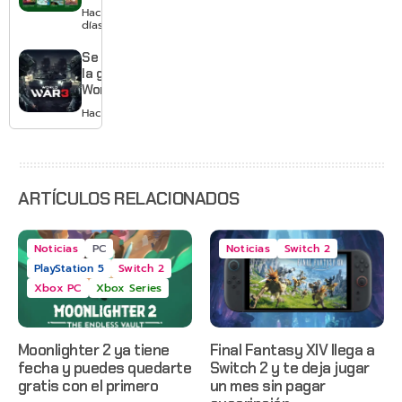
agosto
Hace 2
con
días
Gears of
War: E-
Se acabó
Day,
la guerra:
Grounded
World War
2 y más
3 apaga
Hace 3 días
sus
servidores
ARTÍCULOS RELACIONADOS
Noticias
PC
Noticias
Switch 2
PlayStation 5
Switch 2
Xbox PC
Xbox Series
Moonlighter 2 ya tiene
Final Fantasy XIV llega a
fecha y puedes quedarte
Switch 2 y te deja jugar
gratis con el primero
un mes sin pagar