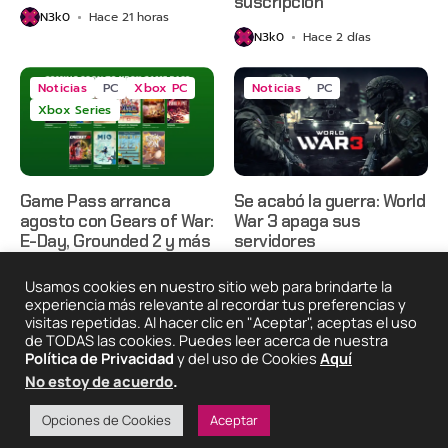
suscripción
N3k0
Hace 21 horas
N3k0
Hace 2 días
Noticias
PC
Xbox PC
Noticias
PC
Xbox Series
Game Pass arranca
Se acabó la guerra: World
agosto con Gears of War:
War 3 apaga sus
E-Day, Grounded 2 y más
servidores
N3k0
Hace 2 días
N3k0
Hace 3 días
Usamos cookies en nuestro sitio web para brindarte la
experiencia más relevante al recordar tus preferencias y
visitas repetidas. Al hacer clic en "Aceptar", aceptas el uso
de TODAS las cookies. Puedes leer acerca de nuestra
2025 © Degeneraciónx.com | Anime, Games & Nothing
Política de Privacidad
y del uso de Cookies
Aquí
Else
No estoy de acuerdo
.
Quiénes
Condiciones De
Políticas De
¡Colabora!
Somos
Uso
Privacidad
Opciones de Cookies
Aceptar