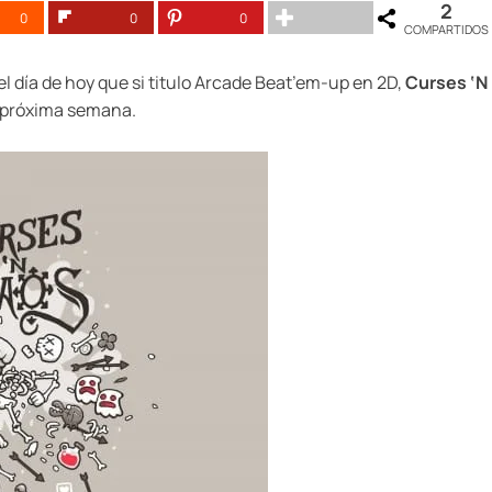
2
0
0
0
COMPARTIDOS
el día de hoy que si titulo Arcade Beat’em-up en 2D,
Curses ‘N
la próxima semana.