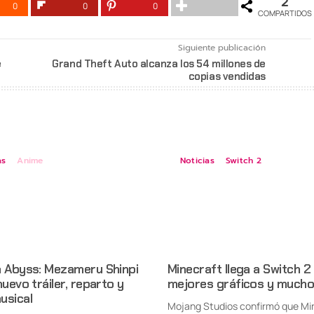
2
0
0
0
COMPARTIDOS
Siguiente publicación
e
Grand Theft Auto alcanza los 54 millones de
copias vendidas
as
Anime
Noticias
Switch 2
n Abyss: Mezameru Shinpi
Minecraft llega a Switch 2
nuevo tráiler, reparto y
mejores gráficos y mucho
usical
Mojang Studios confirmó que Mi