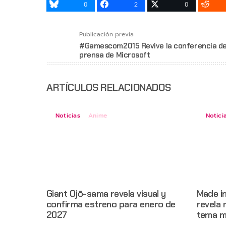
0
2
0
Publicación previa
#Gamescom2015 Revive la conferencia d
prensa de Microsoft
ARTÍCULOS RELACIONADOS
Noticias
Anime
Notici
Giant Ojō-sama revela visual y
Made i
confirma estreno para enero de
revela 
2027
tema m