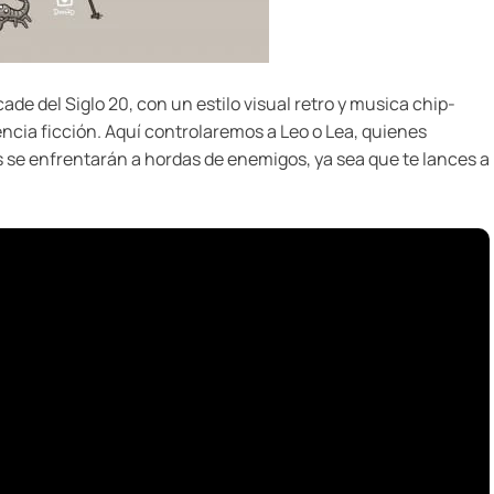
cade del Siglo 20, con un estilo visual retro y musica chip-
ncia ficción. Aquí controlaremos a Leo o Lea, quienes
s se enfrentarán a hordas de enemigos, ya sea que te lances a