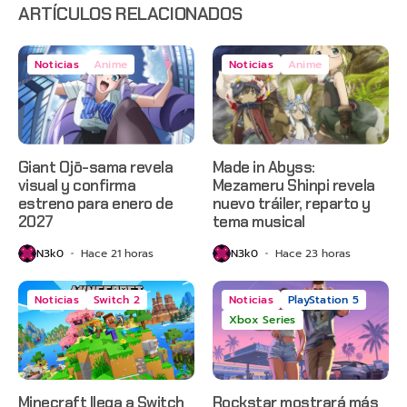
en Netflix
ARTÍCULOS RELACIONADOS
Noticias
Anime
Noticias
Anime
Giant Ojō-sama revela
Made in Abyss:
visual y confirma
Mezameru Shinpi revela
estreno para enero de
nuevo tráiler, reparto y
2027
tema musical
N3k0
Hace 21 horas
N3k0
Hace 23 horas
Noticias
Switch 2
Noticias
PlayStation 5
Xbox Series
Minecraft llega a Switch
Rockstar mostrará más