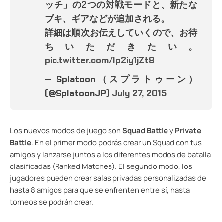
ッチ」の2つの対戦モードと、新たな
ブキ、ギアなどが追加される。
詳細は順次お伝えしていくので、お待
ちいただきたい。
pic.twitter.com/lp2iy1jZt8
— Splatoon（スプラトゥーン）
(@SplatoonJP)
July 27, 2015
Los nuevos modos de juego son
Squad Battle
y
Private
Battle
. En el primer modo podrás crear un Squad con tus
amigos y lanzarse juntos a los diferentes modos de batalla
clasificadas (Ranked Matches). El segundo modo, los
jugadores pueden crear salas privadas personalizadas de
hasta 8 amigos para que se enfrenten entre sí, hasta
torneos se podrán crear.