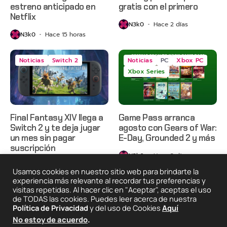
estreno anticipado en
gratis con el primero
Netflix
N3k0
Hace 2 días
N3k0
Hace 15 horas
Noticias
Switch 2
Noticias
PC
Xbox PC
Xbox Series
Final Fantasy XIV llega a
Game Pass arranca
Switch 2 y te deja jugar
agosto con Gears of War:
un mes sin pagar
E-Day, Grounded 2 y más
suscripción
N3k0
Hace 3 días
N3k0
Hace 3 días
Usamos cookies en nuestro sitio web para brindarte la
experiencia más relevante al recordar tus preferencias y
visitas repetidas. Al hacer clic en "Aceptar", aceptas el uso
de TODAS las cookies. Puedes leer acerca de nuestra
2025 © Degeneraciónx.com | Anime, Games & Nothing
Política de Privacidad
y del uso de Cookies
Aquí
Else
No estoy de acuerdo
.
Quiénes
Condiciones De
Políticas De
¡Colabora!