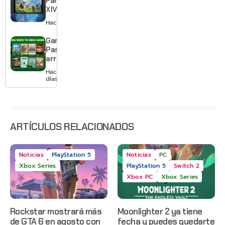
Fantasy
XIV llega a
Switch 2 y
Hace 3 días
te deja
jugar un
Game
mes sin
Pass
pagar
arranca
suscripción
agosto
Hace 3
con
días
Gears of
War: E-
Day,
Grounded
2 y más
ARTÍCULOS RELACIONADOS
Noticias
PlayStation 5
Noticias
PC
Xbox Series
PlayStation 5
Switch 2
Xbox PC
Xbox Series
Rockstar mostrará más
Moonlighter 2 ya tiene
de GTA 6 en agosto con
fecha y puedes quedarte