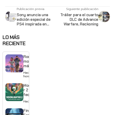
Publicación previa
Siguiente publicación
Sony anuncia una
Tráiler para el cuarto
edición especial de
DLC de Advance
PS4 inspirada en
Warfare, Reckoning
Destiny: The Taken
King
LO MÁS
RECIENTE
Rockstar
mostrará
más de
GTA 6 en
Hace 15
agosto
horas
con
estreno
Moonlighte
anticipado
r 2 ya tiene
en Netflix
fecha y
puedes
Hace 2 días
quedarte
gratis con
Final
el primero