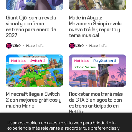
Giant Ojō-sama revela
Made in Abyss:
visual y confirma
Mezameru Shinpi revela
estreno para enero de
nuevo tráiler, reparto y
2027
tema musical
N3k0
Hace 1 día
N3k0
Hace 1 día
Noticias
Switch 2
Noticias
PlayStation 5
Xbox Series
Minecraft llega a Switch
Rockstar mostrará más
2 con mejores gráficos y
de GTA 6 en agosto con
mucho Mario
estreno anticipado en
Netflix
N3k0
Hace 1 día
N3k0
Hace 2 días
Usamos cookies en nuestro sitio web para brindarte la
experiencia más relevante al recordar tus preferencias y