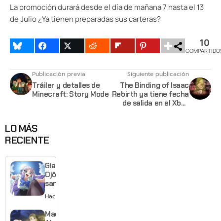
La promoción durará desde el día de mañana 7 hasta el 13
de Julio ¿Ya tienen preparadas sus carteras?
10
COMPARTIDO
Publicación previa
Siguiente publicación
Tráiler y detalles de
The Binding of Isaac
Minecraft: Story Mode
Rebirth ya tiene fecha
de salida en el Xbox
One
LO MÁS
RECIENTE
Giant
Ojō-
sama
revela
Hace 1 día
visual y
confirma
Made in
estreno