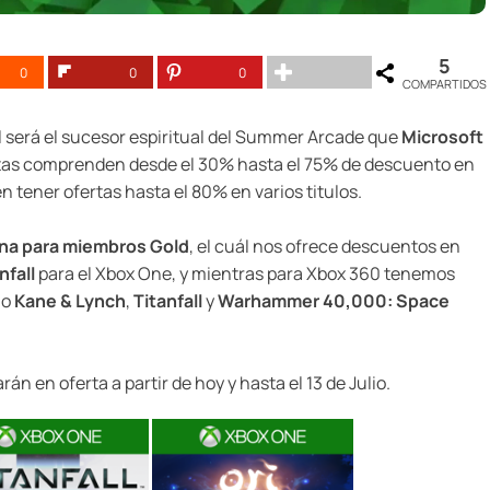
5
0
0
0
COMPARTIDOS
al será el sucesor espiritual del Summer Arcade que
Microsoft
ertas comprenden desde el 30% hasta el 75% de descuento en
 tener ofertas hasta el 80% en varios titulos.
ana para miembros Gold
, el cuál nos ofrece descuentos en
nfall
para el Xbox One, y mientras para Xbox 360 tenemos
mo
Kane & Lynch
,
Titanfall
y
Warhammer 40,000: Space
rán en oferta a partir de hoy y hasta el 13 de Julio.