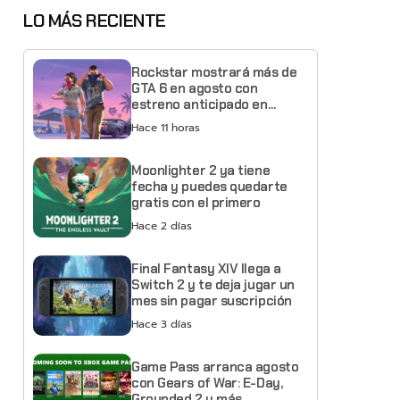
LO MÁS RECIENTE
Rockstar mostrará más de
GTA 6 en agosto con
estreno anticipado en
Netflix
Hace 11 horas
Moonlighter 2 ya tiene
fecha y puedes quedarte
gratis con el primero
Hace 2 días
Final Fantasy XIV llega a
Switch 2 y te deja jugar un
mes sin pagar suscripción
Hace 3 días
Game Pass arranca agosto
con Gears of War: E-Day,
Grounded 2 y más