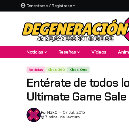
Conectarse / Registrase
Noticias
Reseñas
Vídeos
Anim
Noticias
Xbox 360
Xbox One
Entérate de todos l
Ultimate Game Sale
Por
N3k0
07 Jul, 2015
3 mins. de lectura