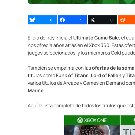
0
5
0
El día de hoy inicia el
Ultimate Game Sale
, el cu
nos ofrecía años atrás en el Xbox 360. Estas of
juegos seleccionados, y los miembros Gold pueden
También se empalma con las
ofertas de la sem
titulos como
Funk of Titans
,
Lord of Fallen
y
Tita
varios titulos de Arcade y Games on Demand co
Marine
.
Aquí la lista completa de todos los titulos que esta