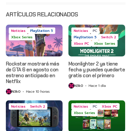
Day,
Grounded
2 y más
ARTÍCULOS RELACIONADOS
Noticias
PlayStation 5
Noticias
PC
Xbox Series
PlayStation 5
Switch 2
Xbox PC
Xbox Series
Rockstar mostrará más
Moonlighter 2 ya tiene
de GTA 6 en agosto con
fecha y puedes quedarte
estreno anticipado en
gratis con el primero
Netflix
N3k0
Hace 1 día
N3k0
Hace 10 horas
Noticias
Switch 2
Noticias
PC
Xbox PC
Xbox Series