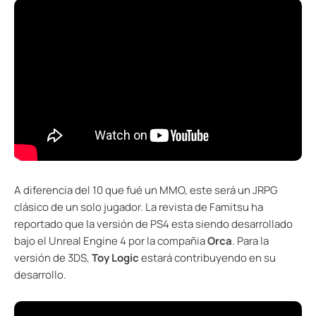
A diferencia del 10 que fué un MMO, este será un JRPG
clásico de un solo jugador. La revista de Famitsu ha
reportado que la versión de PS4 esta siendo desarrollado
bajo el Unreal Engine 4 por la compañia
Orca
. Para la
versión de 3DS,
Toy Logic
estará contribuyendo en su
desarrollo.