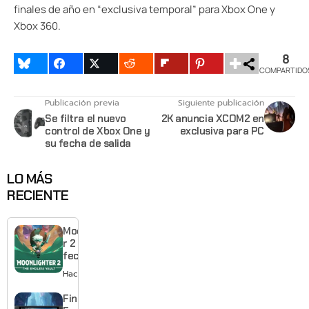
finales de año en “exclusiva temporal” para Xbox One y
Xbox 360.
8
COMPARTIDO
Publicación previa
Siguiente publicación
Se filtra el nuevo
2K anuncia XCOM2 en
control de Xbox One y
exclusiva para PC
su fecha de salida
LO MÁS
RECIENTE
Moonlighte
r 2 ya tiene
fecha y
puedes
Hace 1 día
quedarte
gratis con
Final
el primero