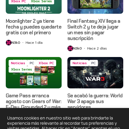
Xbox PC
Xbox Series
Moonlighter 2 ya tiene
Final Fantasy XIV llega a
fecha y puedes quedarte
Switch 2 y te deja jugar
gratis con el primero
un mes sin pagar
suscripción
N3k0
Hace 1 día
N3k0
Hace 2 días
Noticias
PC
Xbox PC
Noticias
PC
Xbox Series
Game Pass arranca
Se acabó la guerra: World
agosto con Gears of War:
War 3 apaga sus
E-Day, Grounded 2 y más
servidores
N3k0
Hace 2 días
N3k0
Hace 3 días
Usamos cookies en nuestro sitio web para brindarte la
experiencia más relevante al recordar tus preferencias y
visitas repetidas. Al hacer clic en "Aceptar", aceptas el uso