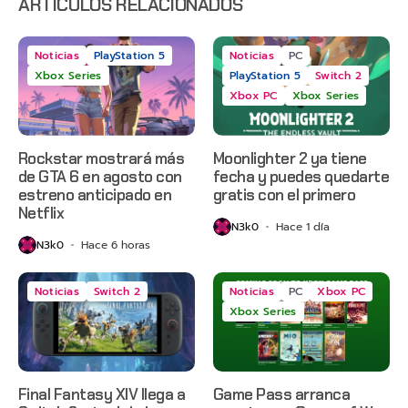
ARTÍCULOS RELACIONADOS
Noticias
PlayStation 5
Noticias
PC
Xbox Series
PlayStation 5
Switch 2
Xbox PC
Xbox Series
Rockstar mostrará más
Moonlighter 2 ya tiene
de GTA 6 en agosto con
fecha y puedes quedarte
estreno anticipado en
gratis con el primero
Netflix
N3k0
Hace 1 día
N3k0
Hace 6 horas
Noticias
Switch 2
Noticias
PC
Xbox PC
Xbox Series
Final Fantasy XIV llega a
Game Pass arranca