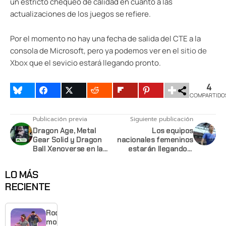
un estricto chequeo de calidad en cuanto a las
actualizaciones de los juegos se refiere.
Por el momento no hay una fecha de salida del CTE a la
consola de Microsoft, pero ya podemos ver en el
sitio de
Xbox
que el sevicio estará llegando pronto.
4
COMPARTIDO
Publicación previa
Siguiente publicación
Dragon Age, Metal
Los equipos
Gear Solid y Dragon
nacionales femeninos
Ball Xenoverse en la
estarán llegando a
oferta de la semana
FIFA 16
LO MÁS
RECIENTE
Rockstar
mostrará