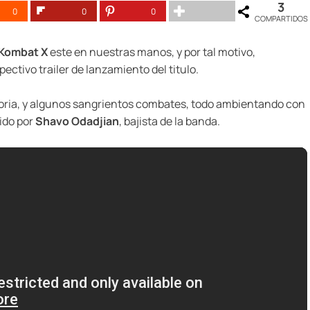
3
0
0
0
COMPARTIDOS
 Kombat X
este en nuestras manos, y por tal motivo,
ctivo trailer de lanzamiento del titulo.
toria, y algunos sangrientos combates, todo ambientando con
ido por
Shavo Odadjian
, bajista de la banda.