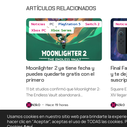
ARTÍCULOS RELACIONADOS
Noticias
PC
PlayStation 5
Switch 2
Notici
Xbox PC
Xbox Series
Moonlighter 2 ya tiene fecha y
Final F
puedes quedarte gratis con el
y te de
primero
suscri
11 bit studios confirmó que Moonlighter 2:
Square E
The Endless Vault abandonará
XIV llega
oficialmente...
Switch...
N3k0
Hace 19 horas
N3k0
Usamos cookies en nuestro sitio web para brindarte la experienc
hacer clic en "Aceptar", aceptas el uso de TODAS las cookies.
Cookies
Aquí