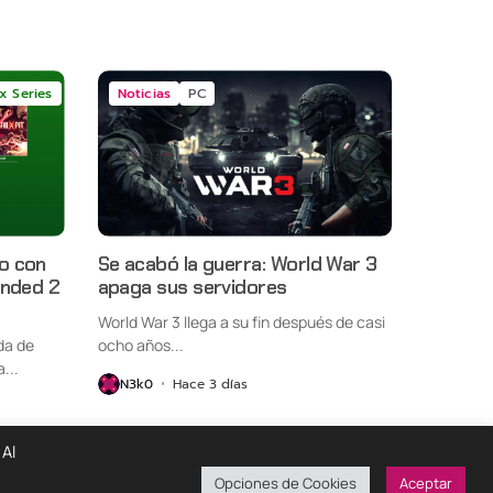
x Series
Noticias
PC
o con
Se acabó la guerra: World War 3
unded 2
apaga sus servidores
World War 3 llega a su fin después de casi
da de
ocho años...
...
N3k0
Hace 3 días
 Al
Opciones de Cookies
Aceptar