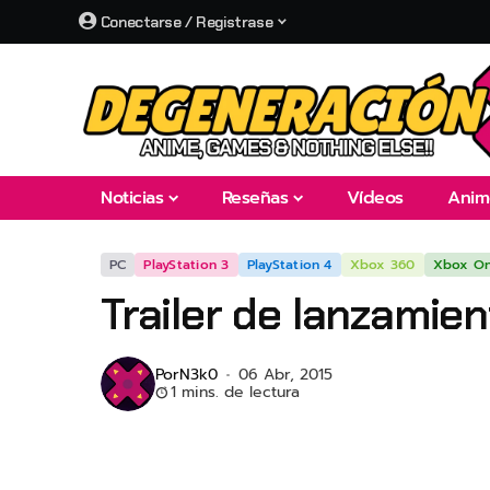
Conectarse / Registrase
Noticias
Reseñas
Vídeos
Anim
PC
PlayStation 3
PlayStation 4
Xbox 360
Xbox O
Trailer de lanzamie
Por
N3k0
06 Abr, 2015
1 mins. de lectura