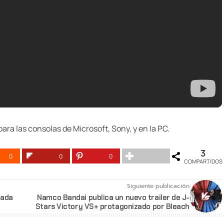
para las consolas de Microsoft, Sony, y en la PC.
3
0
0
0
COMPARTIDOS
Siguiente publicación
rada
Namco Bandai publica un nuevo trailer de J-
Stars Victory VS+ protagonizado por Bleach