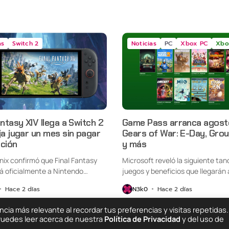
as
Switch 2
Noticias
PC
Xbox PC
Xbo
antasy XIV llega a Switch 2
Game Pass arranca agost
ja jugar un mes sin pagar
Gears of War: E-Day, Gro
pción
y más
nix confirmó que Final Fantasy
Microsoft reveló la siguiente tan
rá oficialmente a Nintendo
juegos y beneficios que llegarán a
Hace 2 días
N3k0
Hace 2 días
ia más relevante al recordar tus preferencias y visitas repetidas.
 Puedes leer acerca de nuestra
Política de Privacidad
y del uso de