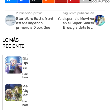
COMPARTIDO
Publicación previa
Siguiente publicación
Star Wars Battlefront
Ya disponible Mewtwo
estará llegando
en el Super Smash
primero al Xbox One
Bros. y a detalle la
actualización 1.0.6 del
juego
LO MÁS
RECIENTE
Giant
Ojō-
sama
revela
Hace 18
visual y
horas
confirma
estreno
Made in
para
Abyss:
enero de
Mezameru
2027
Shinpi
Hace 20
revela
horas
nuevo