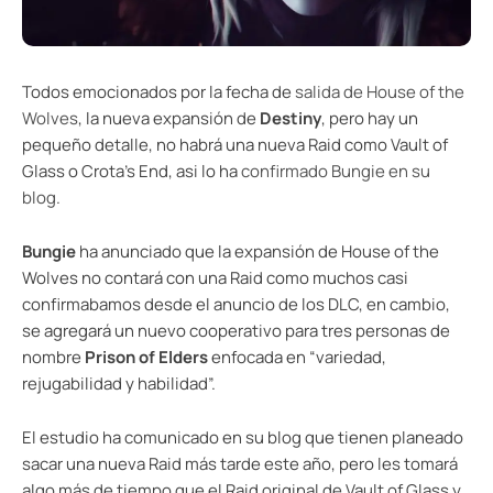
Todos emocionados por la fecha de
salida de House of the
Wolves
, la nueva expansión de
Destiny
, pero hay un
pequeño detalle, no habrá una nueva Raid como Vault of
Glass o Crota’s End, asi lo ha
confirmado Bungie en su
blog
.
Bungie
ha anunciado que la expansión de House of the
Wolves no contará con una Raid como muchos casi
confirmabamos desde el anuncio de los DLC, en cambio,
se agregará un nuevo cooperativo para tres personas de
nombre
Prison of Elders
enfocada en “variedad,
rejugabilidad y habilidad”.
El estudio ha comunicado en su blog que tienen planeado
sacar una nueva Raid más tarde este año, pero les tomará
algo más de tiempo que el Raid original de Vault of Glass y