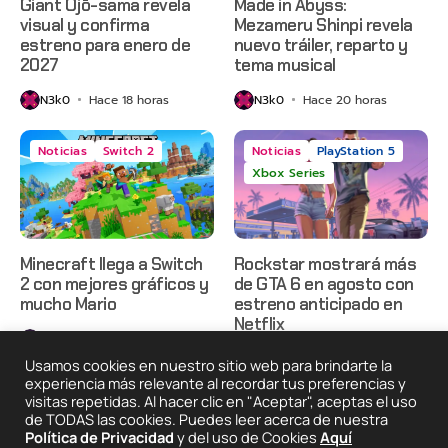
Giant Ojō-sama revela
Made in Abyss:
visual y confirma
Mezameru Shinpi revela
estreno para enero de
nuevo tráiler, reparto y
2027
tema musical
N3k0
Hace 18 horas
N3k0
Hace 20 horas
Noticias
Switch 2
Noticias
PlayStation 5
Xbox Series
Minecraft llega a Switch
Rockstar mostrará más
2 con mejores gráficos y
de GTA 6 en agosto con
mucho Mario
estreno anticipado en
Netflix
N3k0
Hace 24 horas
N3k0
Hace 2 días
Usamos cookies en nuestro sitio web para brindarte la
experiencia más relevante al recordar tus preferencias y
visitas repetidas. Al hacer clic en "Aceptar", aceptas el uso
de TODAS las cookies. Puedes leer acerca de nuestra
2025 © Degeneraciónx.com | Anime, Games & Nothing
Política de Privacidad
y del uso de Cookies
Aquí