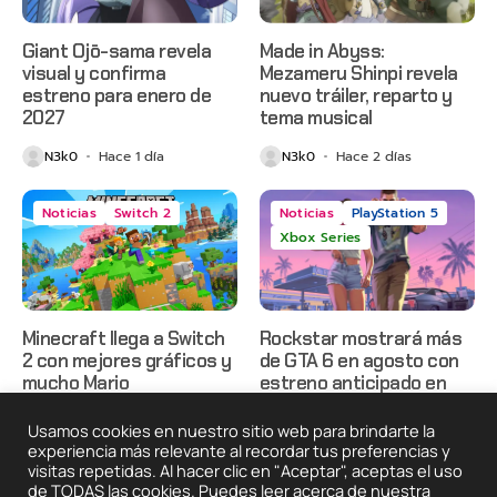
Giant Ojō-sama revela
Made in Abyss:
visual y confirma
Mezameru Shinpi revela
estreno para enero de
nuevo tráiler, reparto y
2027
tema musical
N3k0
Hace 1 día
N3k0
Hace 2 días
Noticias
Switch 2
Noticias
PlayStation 5
Xbox Series
Minecraft llega a Switch
Rockstar mostrará más
2 con mejores gráficos y
de GTA 6 en agosto con
mucho Mario
estreno anticipado en
Netflix
N3k0
Hace 2 días
Usamos cookies en nuestro sitio web para brindarte la
N3k0
Hace 2 días
experiencia más relevante al recordar tus preferencias y
visitas repetidas. Al hacer clic en "Aceptar", aceptas el uso
de TODAS las cookies. Puedes leer acerca de nuestra