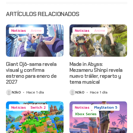
anticipado
en Netflix
ARTÍCULOS RELACIONADOS
Noticias
Anime
Noticias
Anime
Giant Ojō-sama revela
Made in Abyss:
visual y confirma
Mezameru Shinpi revela
estreno para enero de
nuevo tráiler, reparto y
2027
tema musical
N3k0
Hace 1 día
N3k0
Hace 1 día
Noticias
Switch 2
Noticias
PlayStation 5
Xbox Series