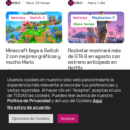
N3k0
Hace 23 horas
N3k0
Hace 1 día
Noticias
Switch 2
Noticias
PlayStation 5
Xbox Series
Minecraft llega a Switch
Rockstar mostrará más
2 con mejores gráficos y
de GTA 6 en agosto con
mucho Mario
estreno anticipado en
Netflix
N3k0
Hace 1 día
N3k0
Hace 2 días
Usamos cookies en nuestro sitio web para brindarte la
experiencia más relevante al recordar tus preferencias y
visitas repetidas. Al hacer clic en "Aceptar", aceptas el uso
de TODAS las cookies. Puedes leer acerca de nuestra
2025 © Degeneraciónx.com | Anime, Games & Nothing
Política de Privacidad
y del uso de Cookies
Aquí
Else
No estoy de acuerdo
.
Quiénes
Condiciones De
Políticas De
¡Colabora!
Somos
Uso
Privacidad
Opciones de Cookies
Aceptar