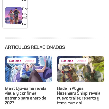
Hace 1 día
musical
mejores
gráficos
Rockstar
y mucho
mostrará
Mario
más de
GTA 6 en
Hace 2 días
agosto
con
estreno
anticipado
en Netflix
ARTÍCULOS RELACIONADOS
Noticias
Anime
Noticias
Anime
Giant Ojō-sama revela
Made in Abyss:
visual y confirma
Mezameru Shinpi revela
estreno para enero de
nuevo tráiler, reparto y
2027
tema musical