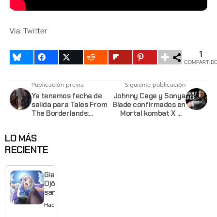
Via:
Twitter
1
COMPARTID
Publicación previa
Siguiente publicación
Ya tenemos fecha de
Johnny Cage y Sonya
salida para Tales From
Blade confirmados en
The Borderlands:
Mortal kombat X en
Episode 2 - Atlas
este nuevo trailer
Mugged
LO MÁS
RECIENTE
Giant
Ojō-
sama
revela
Hace 1 día
visual y