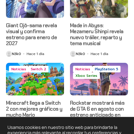
Giant Ojō-sama revela
Made in Abyss:
visual y confirma
Mezameru Shinpi revela
estreno para enero de
nuevo tráiler, reparto y
2027
tema musical
N3k0
Hace 1 día
N3k0
Hace 1 día
Noticias
Switch 2
Noticias
PlayStation 5
Xbox Series
Minecraft llega a Switch
Rockstar mostrará más
2 con mejores gráficos y
de GTA 6 en agosto con
mucho Mario
estreno anticipado en
Netflix
N3k0
Hace 2 días
Usamos cookies en nuestro sitio web para brindarte la
N3k0
Hace 2 días
experiencia más relevante al recordar tus preferencias y