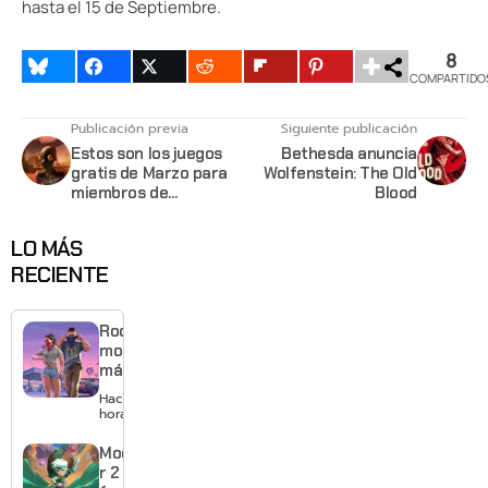
hasta el 15 de Septiembre.
8
COMPARTIDO
Publicación previa
Siguiente publicación
Estos son los juegos
Bethesda anuncia
gratis de Marzo para
Wolfenstein: The Old
miembros de
Blood
Playstation Plus
LO MÁS
RECIENTE
Rockstar
mostrará
más de
GTA 6 en
Hace 13
agosto
horas
con
estreno
Moonlighte
anticipado
r 2 ya tiene