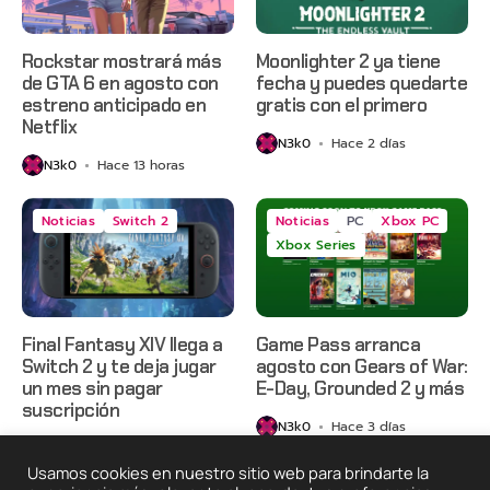
Rockstar mostrará más
Moonlighter 2 ya tiene
de GTA 6 en agosto con
fecha y puedes quedarte
estreno anticipado en
gratis con el primero
Netflix
N3k0
Hace 2 días
N3k0
Hace 13 horas
Noticias
Switch 2
Noticias
PC
Xbox PC
Xbox Series
Final Fantasy XIV llega a
Game Pass arranca
Switch 2 y te deja jugar
agosto con Gears of War:
un mes sin pagar
E-Day, Grounded 2 y más
suscripción
N3k0
Hace 3 días
N3k0
Hace 3 días
Usamos cookies en nuestro sitio web para brindarte la